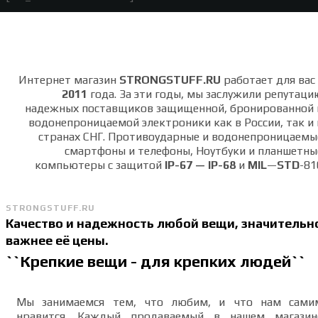
Интернет магазин
STRONGSTUFF.RU
работает для вас 
2011
года. За эти годы, мы заслужили репутаци
надежных поставщиков защищенной, бронированной 
водонепроницаемой электроники как в России, так и 
странах СНГ. Противоударные и водонепроницаемы
смартфоны и телефоны, Ноутбуки и планшетны
компьютеры с защитой
IP-67 — IP-68
и
MIL
—
STD
-81
STRONGSTUFF.RU
Качество и надежность любой вещи, значительн
важнее её цены.
``Крепкие вещи - для крепких людей``
Мы занимаемся тем, что любим, и что нам сами
нравится. Каждый продаваемый в нашем магазин