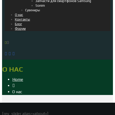
Запчасти для смартфонов Samsung
Sonim
Сувениры
О нас
Контакты
Блог
Форум
0
О НАС
Home
О нас
[rev_slider alias=»about»]