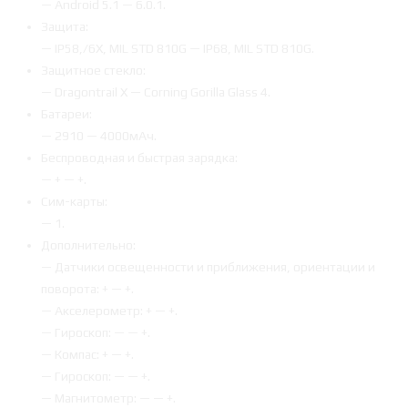
— Android 5.1 — 6.0.1.
Защита:
— IP58,/6X, MIL STD 810G — IP68, MIL STD 810G.
Защитное стекло:
— Dragontrail X — Corning Gorilla Glass 4.
Батареи:
— 2910 — 4000мАч.
Беспроводная и быстрая зарядка:
— + — +.
Сим-карты:
— 1.
Дополнительно:
— Датчики освещенности и приближения, ориентации и
поворота: + — +.
— Акселерометр: + — +.
— Гироскоп: — — +.
— Компас: + — +.
— Гироскоп: — — +.
— Магнитометр: — — +.