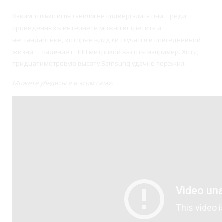
Каким только испытаниям не подвергались они. Среди
проведённых в интернете можно встретить и
нестандартные, которые вряд ли случатся в повседневной
жизни — падение с 300 метровой высоты например. Хотя,
тридцатиметровую высоту Samsung удачно пережил.
Можете убедиться в этом сами: