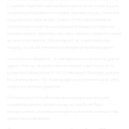
с самыми современными мобильными устройствами и даже
не принадлежащими к категории «крепкие вещи», сегмента
защищённые смартфоны. Этому кстати в немалой мере
способствуют качество материалов и сборки, которые на
высшем уровне. Дорогой и прочный пластик, корпуса которых
из него изготовлены, обеспечивает не только хорошую
защиту, но так же тактильно и визуально приятно радует.
Что касается габаритов, то они прилично отличаются друг от
друга — G02 на 18 грамм тяжелее и на 4,1 мм толще, в то
время как Galaxy Active S7 на 1,8 мм имеет большую длину и
на 2,9 мм ширину. Тут тоже придётся отталкиваться от того,
кому и что больше нравится.
По большому счёту оба смартфона предназначены для
сильной половины человечества, но как бы ни было
парадоксально, не является редкостью использование этих
гаджетов женщинами.