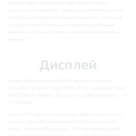
Верхний торец защищённых смартфонов снабжён
разъёмом для наушников. Помимо него у южнокорейского
аппарата имеется микрофон шумоподавления. На нижней
части у них имеются порты для зарядки и разговорные
микрофоны. У второго здесь есть ещё и мультимедийный
динамик.
Дисплей
Экраны сравниваемых устройств защищены разными
стёклами — у первого Dragontrail X от AGC, у второго Corning
Gorilla Glass 4. Отличие у них так же в размерах дисплея — 4,7
и 5,1 дюйма.
Что касается типа матрицы, то здесь самое существенное
различие. Японские производители установили на свой
аппарат прототип IPS матрицы — IGZO, которую выпускает