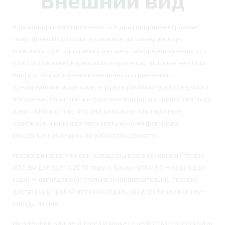
Внешний вид
В дизайнерском исполнении это два совершенно разных
смартфона. Надо отдать должное дизайнерам двух
компаний. Они постарались на славу. Без преувеличения это
относится к южнокорейским создателям, которые не стали
вносить значительные изменения по сравнению с
предыдущими моделями, в ударопрочный гаджет седьмого
поколения. Японский и корейский аппараты с первого взгляда
дают понять о том, что они довольно-таки прочные,
надёжные и могу противостоять многим факторам,
способных навредить их работоспособности.
Несмотря на то, что они выпущены в разное время (Torque
G02 увидел свет в 2015 году, а Galaxy Active S7 — через два
года) — выглядят они стильно и привлекательно, поэтому
достаточно проблематично отдать предпочтение какому-
нибудь из них.
Их внешний вид не устарел и может с лёгкостью соперничать