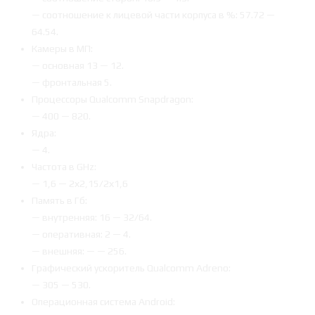
— соотношение к лицевой части корпуса в %: 57.72 —
64.54.
Камеры в МП:
— основная 13 — 12.
— фронтальная 5.
Процессоры Qualcomm Snapdragon:
— 400 — 820.
Ядра:
— 4.
Частота в GHz:
— 1,6 — 2х2,15/2х1,6
Память в Гб:
— внутренняя: 16 — 32/64.
— оперативная: 2 — 4.
— внешняя: — — 256.
Графический ускоритель Qualcomm Adreno:
— 305 — 530.
Операционная система Android: