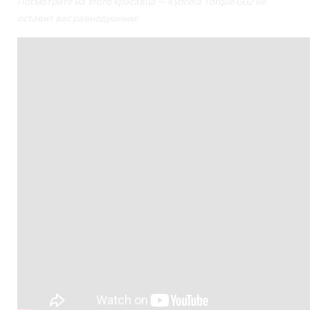
Посмотрите на этого красавца — Kyocera Torque G02 не
оставит вас равнодушным: