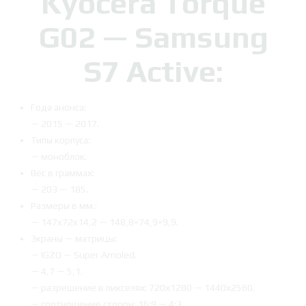
Kyocera Torque
G02 — Samsung
S7 Active:
Года анонса:
— 2015 — 2017.
Типы корпуса:
— моноблок.
Вес в граммах:
— 203 — 185.
Размеры в мм.:
— 147x72x14,2 — 148,8×74,9×9,9.
Экраны — матрицы:
— IGZO — Super Amoled.
— 4,7 — 5,1.
— разрешение в пикселях: 720х1280 — 1440х2560.
— соотношение сторон: 16:9 — 4:3.