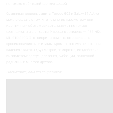
не только любителей крепких вещей.
Сравнивая уровень защиты Torque G02 и Galaxy S7 Active
можно сказать о том, что по многим параметрам они
идентичны и об этом свидетельствуют не только
сертификаты и стандарты. У первого заявлены — IP58,/6X,
MIL STD 810G. Это говорит о том, что он защищён от
проникновения пыли и воды. Кроме этого ему не страшны
падения с высоты двух метров, заморозка, воздействие
высоких температур, давления, вибрации, солнечной
радиации и многого другого.
Посмотрите, вам это понравится: