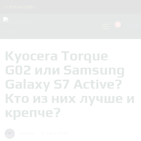
+7 499 4033867
0
Kyocera Torque
G02 или Samsung
Galaxy S7 Active?
Кто из них лучше и
крепче?
rodtatser
Сен 9, 2019