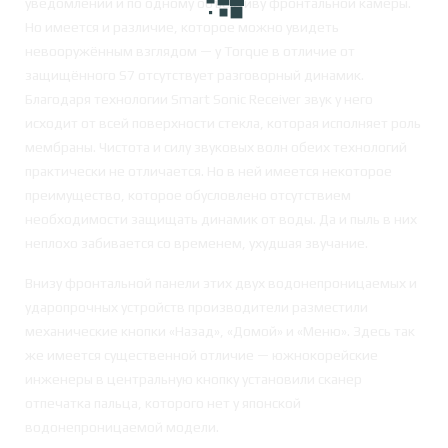
уведомлений и по одному объективу фронтальной камеры.
Но имеется и различие, которое можно увидеть
невооружённым взглядом — у Torque в отличие от
защищённого S7 отсутствует разговорный динамик.
Благодаря технологии Smart Sonic Receiver звук у него
исходит от всей поверхности стекла, которая исполняет роль
мембраны. Чистота и силу звуковых волн обеих технологий
практически не отличается. Но в ней имеется некоторое
преимущество, которое обусловлено отсутствием
необходимости защищать динамик от воды. Да и пыль в них
неплохо забивается со временем, ухудшая звучание.
Внизу фронтальной панели этих двух водонепроницаемых и
ударопрочных устройств производители разместили
механические кнопки «Назад», «Домой» и «Меню». Здесь так
же имеется существенной отличие — южнокорейские
инженеры в центральную кнопку установили сканер
отпечатка пальца, которого нет у японской
водонепроницаемой модели.