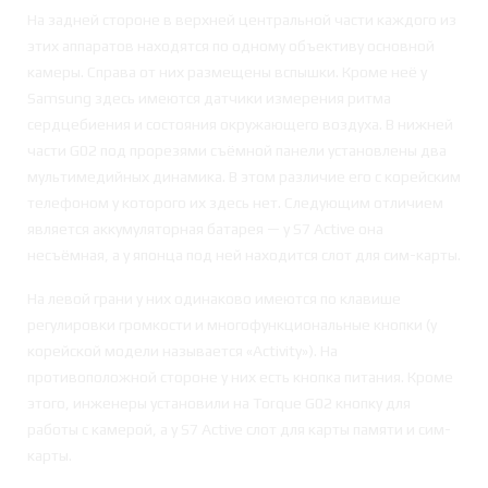
На задней стороне в верхней центральной части каждого из
этих аппаратов находятся по одному объективу основной
камеры. Справа от них размещены вспышки. Кроме неё у
Samsung здесь имеются датчики измерения ритма
сердцебиения и состояния окружающего воздуха. В нижней
части G02 под прорезями съёмной панели установлены два
мультимедийных динамика. В этом различие его с корейским
телефоном у которого их здесь нет. Следующим отличием
является аккумуляторная батарея — у S7 Active она
несъёмная, а у японца под ней находится слот для сим-карты.
На левой грани у них одинаково имеются по клавише
регулировки громкости и многофункциональные кнопки (у
корейской модели называется «Activity»). На
противоположной стороне у них есть кнопка питания. Кроме
этого, инженеры установили на Torque G02 кнопку для
работы с камерой, а у S7 Active слот для карты памяти и сим-
карты.