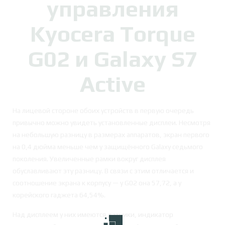
управления
Kyocera Torque
G02 и Galaxy S7
Active
На лицевой стороне обоих устройств в первую очередь
привычно можно увидеть установленные дисплеи. Несмотря
на небольшую разницу в размерах аппаратов, экран первого
на 0,4 дюйма меньше чем у защищённого Galaxy седьмого
поколения. Увеличенные рамки вокруг дисплея
обуславливают эту разницу. В связи с этим отличается и
соотношение экрана к корпусу — у G02 она 57,72, а у
корейского гаджета 64,54%.
Над дисплеем у них имеются датчики, индикатор