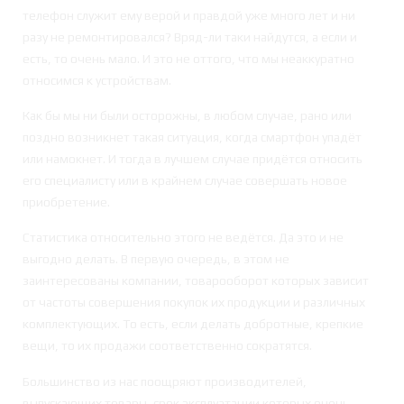
телефон служит ему верой и правдой уже много лет и ни
разу не ремонтировался? Вряд-ли таки найдутся, а если и
есть, то очень мало. И это не оттого, что мы неаккуратно
относимся к устройствам.
Как бы мы ни были осторожны, в любом случае, рано или
поздно возникнет такая ситуация, когда смартфон упадёт
или намокнет. И тогда в лучшем случае придётся относить
его специалисту или в крайнем случае совершать новое
приобретение.
Статистика относительно этого не ведётся. Да это и не
выгодно делать. В первую очередь, в этом не
заинтересованы компании, товарооборот которых зависит
от частоты совершения покупок их продукции и различных
комплектующих. То есть, если делать добротные, крепкие
вещи, то их продажи соответственно сократятся.
Большинство из нас поощряют производителей,
выпускающих товары, срок эксплуатации которых очень