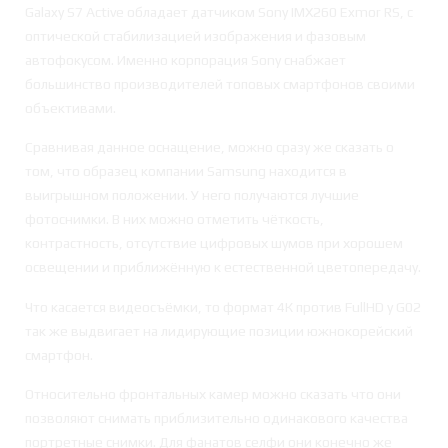
Galaxy S7 Active обладает датчиком Sony IMX260 Exmor RS, с
оптической стабилизацией изображения и фазовым
автофокусом. Именно корпорация Sony снабжает
большинство производителей топовых смартфонов своими
объективами.
Сравнивая данное оснащение, можно сразу же сказать о
том, что образец компании Samsung находится в
выигрышном положении. У него получаются лучшие
фотоснимки. В них можно отметить чёткость,
контрастность, отсутствие цифровых шумов при хорошем
освещении и приближённую к естественной цветопередачу.
Что касается видеосъёмки, то формат 4К против FullHD у G02
так же выдвигает на лидирующие позиции южнокорейский
смартфон.
Относительно фронтальных камер можно сказать что они
позволяют снимать приблизительно одинакового качества
портретные снимки. Для фанатов селфи они конечно же