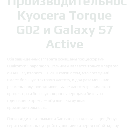
Производительнос
Kyocera Torque
G02 и Galaxy S7
Active
Оба защищённых аппарата оснащены процессорами
Qualcomm Snapdragon. Отличием является только у первого,
он 400, а у второго — 820. В связи с тем, что последний
имеет большую тактовую частоту, в два раза меньшие
размеры полупроводников, выше частоту графического
процессора и большую скорость передачи битов за
одинаковое время — обусловлена лучшая
производительность.
Производители компании Samsung, создавая защищённую
серию мобильных устройств, поставили перед собой задачу