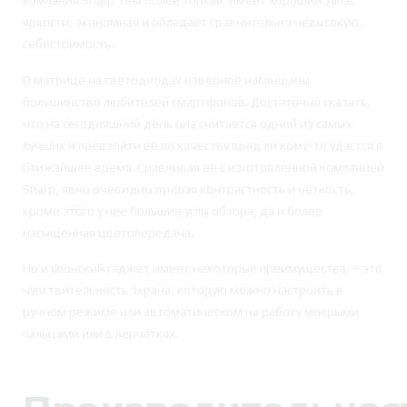
компания Sharp. Она более тонкая, имеет хороший запас
яркости, экономная и обладает сравнительно невысокую
себестоимость.
О матрице на светодиодах наверное наслышаны
большинство любителей смартфонов. Достаточно сказать,
что на сегодняшний день она считается одной из самых
лучших и превзойти её по качеству вряд ли кому-то удастся в
ближайшее время. Сравнивая её с изготовленной компанией
Sharp, явно очевидны лучшая контрастность и чёткость,
кроме этого у неё большие углы обзора, да и более
насыщенная цветопередача.
Но и японский гаджет имеет некоторые преимущества — это
чувствительность экрана, которую можно настроить в
ручном режиме или автоматическом на работу мокрыми
пальцами или в перчатках.