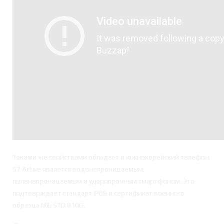
Такими же свойствами обладает и южнокорейский телефон.
S7 Active является водонепроницаемым,
пыленепроницаемым и ударопрочным смартфоном. Это
подтверждает стандарт IP68 и сертификат военного
образца MIL STD 810G.