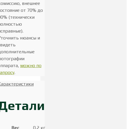
комиссию, внешнее
состояние от 70% до
90% (технически
полностью
исправные).
Уточнить нюансы и
увидеть
дополнительные
фотографии
аппарата,
можно по
запросу
.
Характеристики
Детали
Вес
0,2 кг