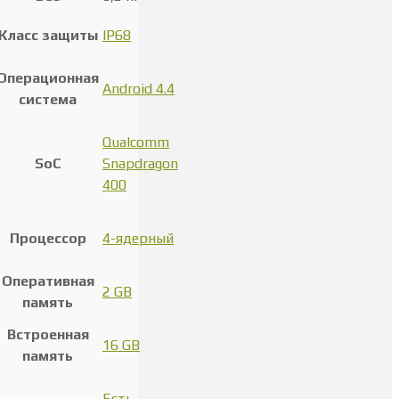
Класс защиты
IP68
Операционная
Android 4.4
система
Qualcomm
SoC
Snapdragon
400
Процессор
4-ядерный
Оперативная
2 GB
память
Встроенная
16 GB
память
Есть