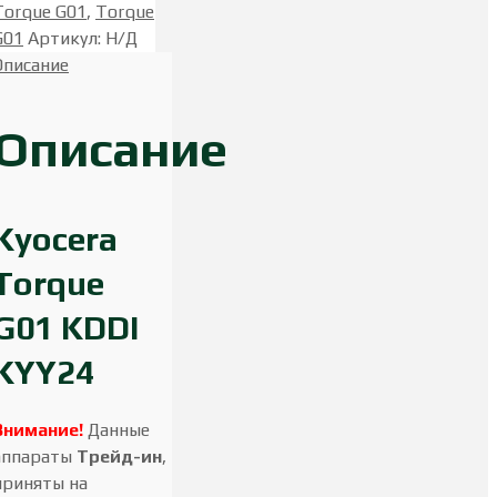
Torque G01
,
Torque
G01
Артикул
:
Н/Д
Описание
Описание
Kyocera
Torque
G01 KDDI
KYY24
Внимание!
Данные
аппараты
Трейд-ин
,
приняты на