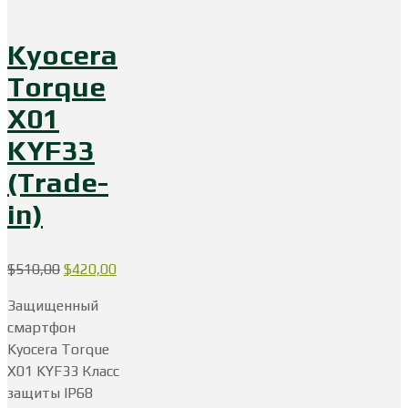
Kyocera
Torque
X01
KYF33
(Trade-
in)
Первоначальная
Текущая
$
510,00
$
420,00
цена
цена:
Защищенный
составляла
$420,00.
смартфон
$510,00.
Kyocera Torque
X01 KYF33 Класс
защиты IP68