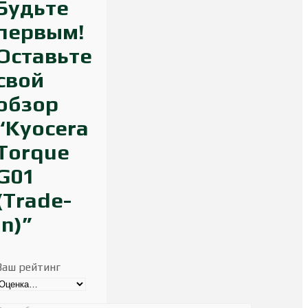
Будьте
первым!
Оставьте
свой
обзор
“Kyocera
Torque
G01
(Trade-
in)”
Ваш рейтинг