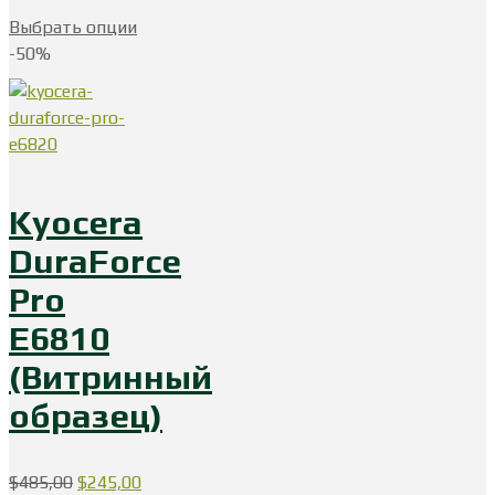
Выбрать опции
-50%
Kyocera
DuraForce
Pro
E6810
(Витринный
образец)
Первоначальная
Текущая
$
485,00
$
245,00