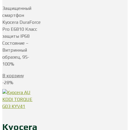
цена
цена:
Защищенный
составляла
$245,00.
смартфон
$485,00.
Kyocera DuraForce
Pro E6810 Класс
защиты IP68
Состояние –
Витринный
образец, 95-
100%
В корзину
-28%
Kyocera