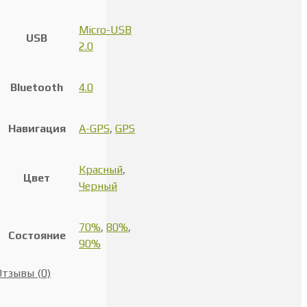
Micro-USB
USB
2.0
Bluetooth
4.0
Навигация
A-GPS
,
GPS
Красный
,
Цвет
Черный
70%
,
80%
,
Состояние
90%
Отзывы (0)