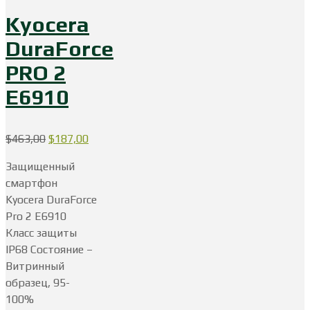
Kyocera
DuraForce
PRO 2
E6910
Первоначальная
Текущая
$
463,00
$
187,00
цена
цена:
Защищенный
составляла
$187,00.
смартфон
$463,00.
Kyocera DuraForce
Pro 2 E6910
Класс защиты
IP68 Состояние –
Витринный
образец, 95-
100%