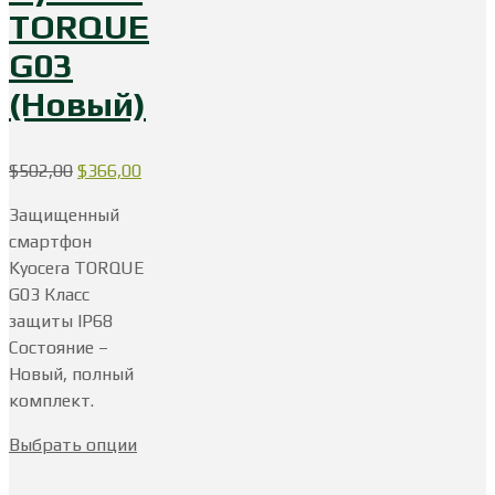
TORQUE
G03
(Новый)
Первоначальная
Текущая
$
502,00
$
366,00
цена
цена:
Защищенный
составляла
$366,00.
смартфон
$502,00.
Kyocera TORQUE
G03 Класс
защиты IP68
Состояние –
Новый, полный
комплект.
Выбрать опции