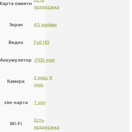
Карта памяти
поддержка
Экран
4.5 дюйма
Видео
Full HD
Аккумулятор
3100 mah
2 mgp
,
8
Камера
mgp
sim-карта
1 sim
Есть
Wi-Fi
поддержка