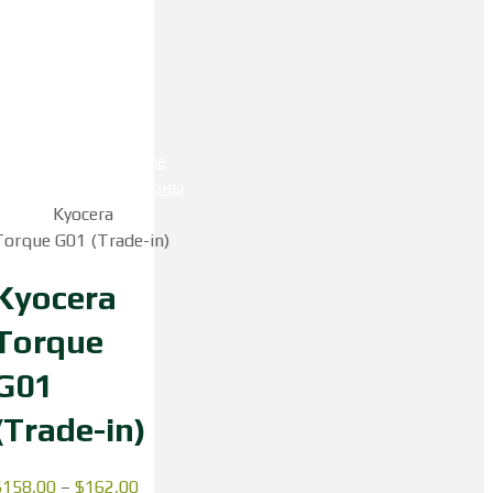
Главная
Защищенные
смартфоны
Смартфоны
Kyocera
Kyocera
Torque G01 (Trade-in)
Kyocera
Torque
G01
(Trade-in)
$
158,00
–
$
162,00