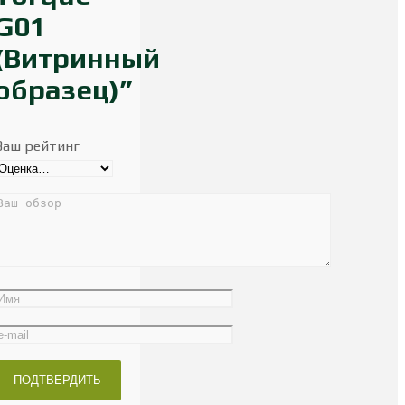
G01
(Витринный
образец)”
Ваш рейтинг