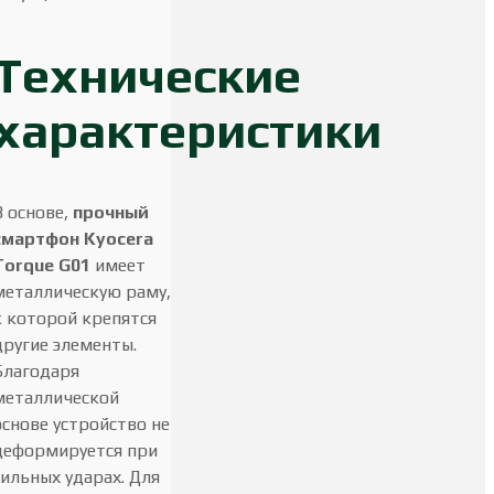
Технические
характеристики
В основе,
прочный
смартфон Kyocera
Torque G01
имеет
металлическую раму,
к которой крепятся
другие элементы.
Благодаря
металлической
основе устройство не
деформируется при
сильных ударах. Для