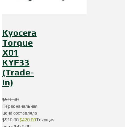
Kyocera
Torque
X01
KYF33
(Trade-
in)
$
510,00
Первоначальная
цена составляла
$510,00.
$
420,00
Текущая
цена: $420,00.