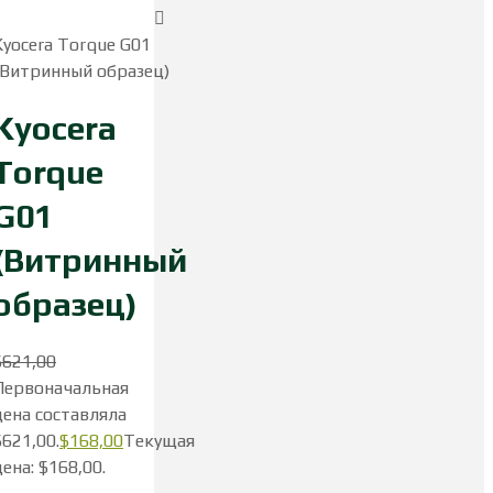
Смартфоны Kyocera
Kyocera Torque G01
(Витринный образец)
Kyocera
Torque
G01
(Витринный
образец)
$
621,00
Первоначальная
цена составляла
$621,00.
$
168,00
Текущая
цена: $168,00.