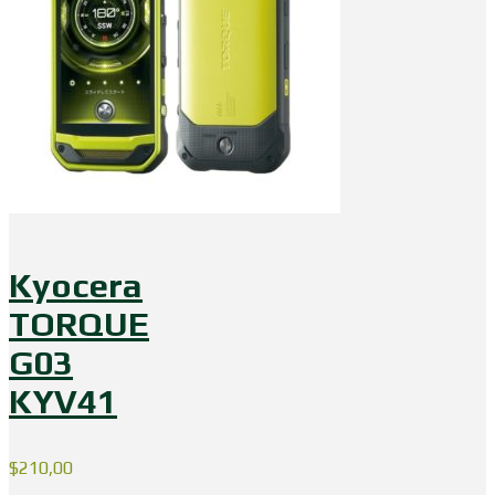
Kyocera
TORQUE
G03
KYV41
$
210,00