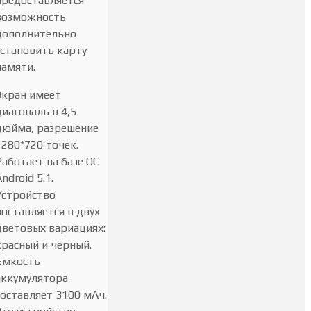
предоставляется
возможность
дополнительно
установить карту
памяти.
Экран имеет
диагональ в 4,5
дюйма, разрешение
1280*720 точек.
Работает на базе ОС
ndroid 5.1.
Устройство
поставляется в двух
цветовых вариациях:
красный и черный.
Емкость
аккумулятора
составляет 3100 мАч.