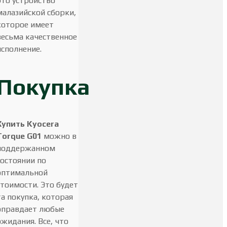
Это устройство
малазийской сборки,
которое имеет
весьма качественное
исполнение.
Покупка
Купить Kyocera
Torque G01
можно в
поддержанном
состоянии по
оптимальной
стоимости. Это будет
та покупка, которая
оправдает любые
ожидания. Все, что