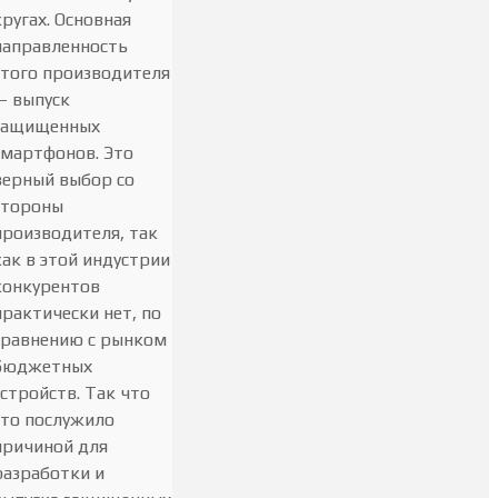
кругах. Основная
направленность
этого производителя
— выпуск
защищенных
смартфонов. Это
верный выбор со
стороны
производителя, так
как в этой индустрии
конкурентов
практически нет, по
сравнению с рынком
бюджетных
устройств. Так что
это послужило
причиной для
разработки и