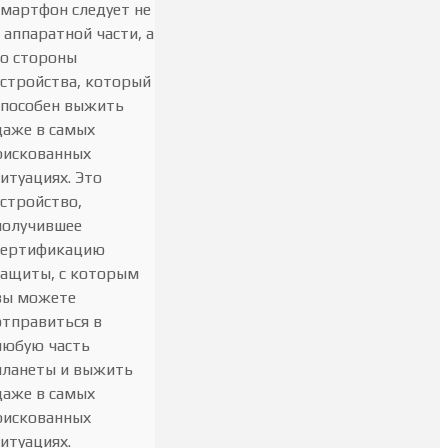
смартфон следует не
с аппаратной части, а
со стороны
устройства, который
способен выжить
даже в самых
рискованных
ситуациях. Это
устройство,
получившее
сертификацию
защиты, с которым
вы можете
отправиться в
любую часть
планеты и выжить
даже в самых
рискованных
ситуациях.