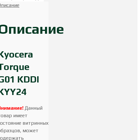
Описание
Описание
Kyocera
Torque
G01 KDDI
KYY24
Внимание!
Данный
товар имеет
состояние витринных
образцов, может
содержать