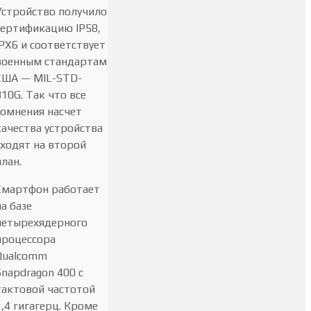
Устройство получило
сертификацию IP58,
IPX6 и соответствует
военным стандартам
США — MIL-STD-
810G. Так что все
сомнения насчет
качества устройства
уходят на второй
план.
Смартфон работает
на базе
четырехядерного
процессора
Qualcomm
Snapdragon 400 с
тактовой частотой
1,4 гигагерц. Кроме