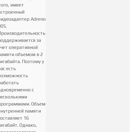
того, имеет
встроенный
видеоадаптер Adreno
305.
Производительность
поддерживается за
счет оперативной
памяти объемом в 2
гигабайта. Поэтому у
вас есть
возможность
работать
одновременно с
несколькими
программами. Объем
внутренней памяти
составляет 16
гигабайт. Однако,