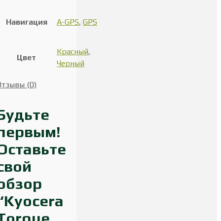
Навигация
A-GPS
,
GPS
Красный
,
Цвет
Черный
Отзывы (0)
Будьте
первым!
Оставьте
свой
обзор
“Kyocera
Torque