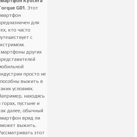
смартфон Kyocera
Torque G01
. Этот
смартфон
предназначен для
тех, кто часто
путешествует с
экстримом.
Смартфоны других
представителей
мобильной
индустрии просто не
способны выжить в
таких условиях.
Например, находясь
в горах, пустыне и
так далее, обычный
смартфон вряд ли
сможет выжить.
Рассматривать этот