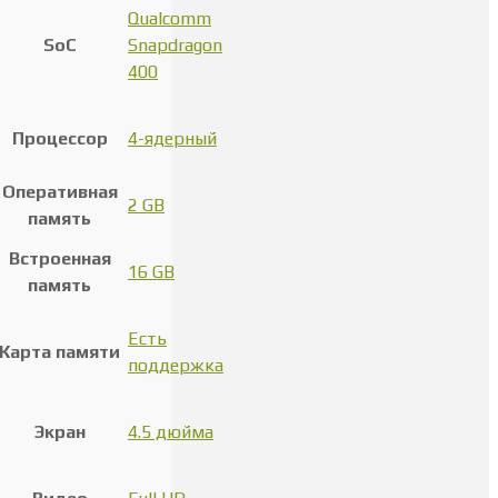
Qualcomm
SoC
Snapdragon
400
Процессор
4-ядерный
Оперативная
2 GB
память
Встроенная
16 GB
память
Есть
Карта памяти
поддержка
Экран
4.5 дюйма