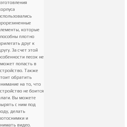
изготовления
корпуса
использовались
прорезиненные
элементы, которые
способны плотно
прилегать друг к
другу. За счет этой
особенности песок не
сможет попасть в
устройство. Также
стоит обратить
внимание на то, что
устройство не боится
влаги. Вы можете
нырять с ним под
воду, делать
фотоснимки и
снимать видео.