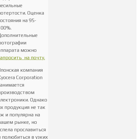
несильные
потертости. Оценка
состояния на 95-
100%.
Дополнительные
фотографии
аппарата можно
запросить на почту.
Японская компания
Kyocera Corporation
занимается
производством
электроники. Однако
их продукция не так
уж и популярна на
нашем рынке, но
успела прославиться
и полюбиться в узких