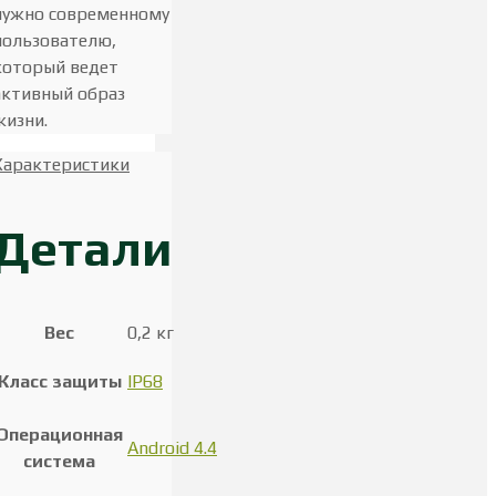
нужно современному
пользователю,
который ведет
активный образ
жизни.
Характеристики
Детали
Вес
0,2 кг
Класс защиты
IP68
Операционная
Android 4.4
система