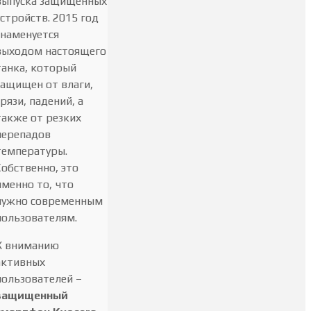
выпуска защищенных
устройств. 2015 год
знаменуется
выходом настоящего
танка, который
защищен от влаги,
грязи, падений, а
также от резких
перепадов
температуры.
Собственно, это
именно то, что
нужно современным
пользователям.
К вниманию
активных
пользователей –
защищенный