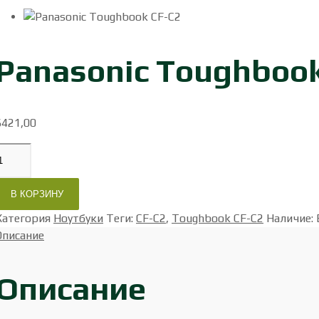
Panasonic Toughboo
$
421,00
В КОРЗИНУ
Категория
Ноутбуки
Теги
:
CF-C2
,
Toughbook CF-C2
Наличие
:
Описание
Описание