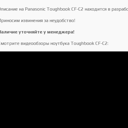
Описание на Panasonic Toughbook CF-C2 находится в разраб
Приносим извинения за неудобство!
Наличие уточняйте у менеджера!
Смотрите видеообзоры ноутбука Toughbook CF-C2: