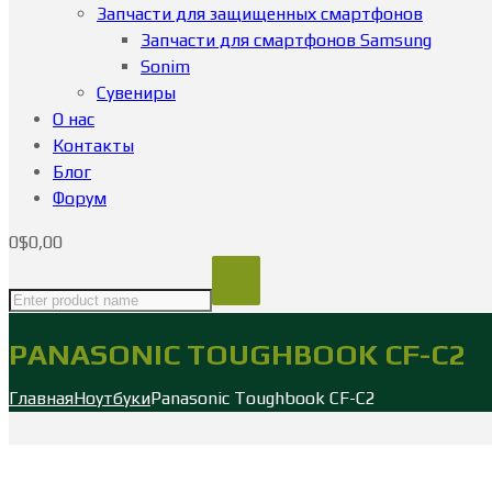
Запчасти для защищенных смартфонов
Запчасти для смартфонов Samsung
Sonim
Сувениры
О нас
Контакты
Блог
Форум
0
$
0,00
PANASONIC TOUGHBOOK CF-C2
Главная
Ноутбуки
Panasonic Toughbook CF-C2