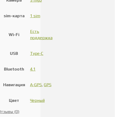
Камера
5 mgp
sim-карта
1 sim
Есть
Wi-Fi
поддержка
USB
Type-C
Bluetooth
4.1
Навигация
A-GPS
,
GPS
Цвет
Черный
Отзывы (0)