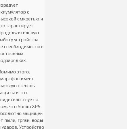
порадует
аккумулятор с
высокой емкостью и
это гарантирует
продолжительную
работу устройства
без необходимости в
постоянных
подзарядках.
Помимо этого,
смартфон имеет
высокую степень
защиты и это
свидетельствует о
том, что Sonim XP5
абсолютно защищен
от пыли, грязи, воды
и ударов. Устройство