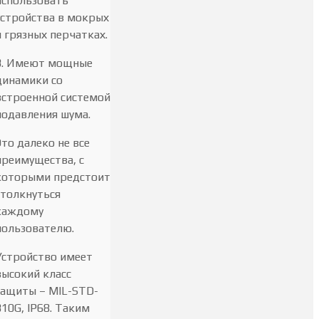
использовать
устройства в мокрых
и грязных перчатках.
3. Имеют мощные
динамики со
встроенной системой
подавления шума.
Это далеко не все
преимущества, с
которыми предстоит
столкнуться
каждому
пользователю.
Устройство имеет
высокий класс
защиты – MIL-STD-
810G, IP68. Таким