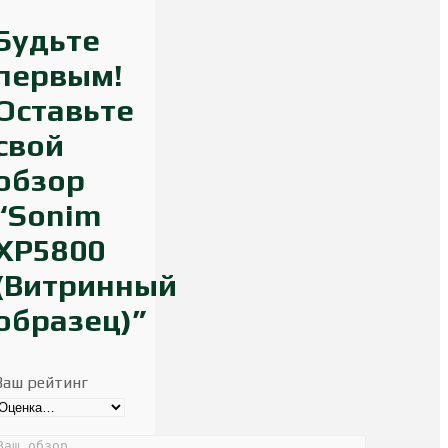
Будьте
первым!
Оставьте
свой
обзор
“Sonim
XP5800
(Витринный
образец)”
Ваш рейтинг