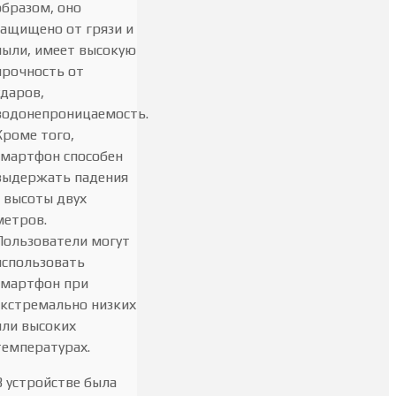
образом, оно
защищено от грязи и
пыли, имеет высокую
прочность от
ударов,
водонепроницаемость.
Кроме того,
смартфон способен
выдержать падения
с высоты двух
метров.
Пользователи могут
использовать
смартфон при
экстремально низких
или высоких
температурах.
В устройстве была