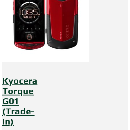
Kyocera
Torque
G01
(Trade-
in)