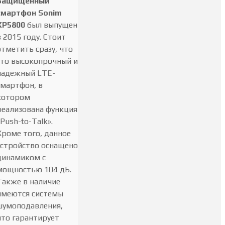
Защищенный
смартфон Sonim
XP5800
был выпущен
в 2015 году. Стоит
отметить сразу, что
это высокопрочный и
надежный LTE-
смартфон, в
котором
реализована функция
«Push-to-Talk».
Кроме того, данное
устройство оснащено
динамиком c
мощностью 104 дБ.
Также в наличие
имеются системы
шумоподавления,
что гарантирует