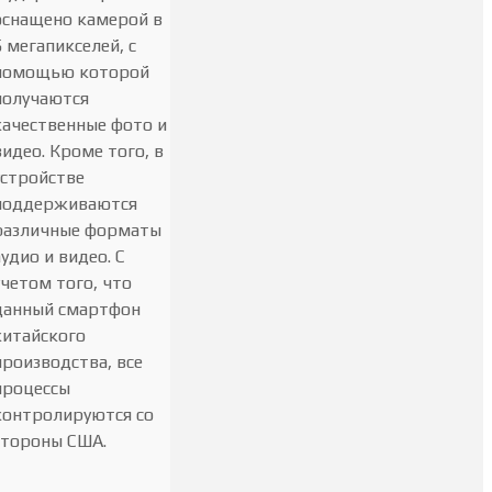
оснащено камерой в
5 мегапикселей, с
помощью которой
получаются
качественные фото и
видео. Кроме того, в
устройстве
поддерживаются
различные форматы
аудио и видео. С
учетом того, что
данный смартфон
китайского
производства, все
процессы
контролируются со
стороны США.