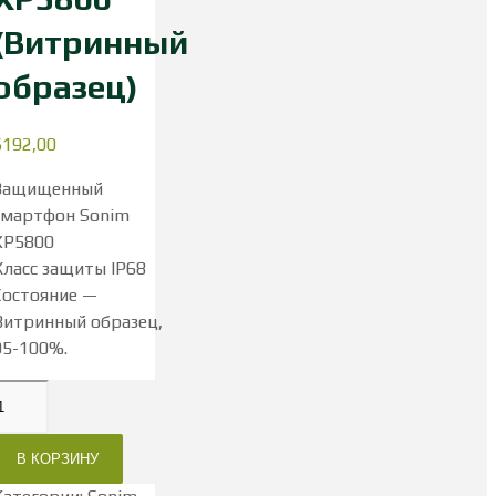
(Витринный
образец)
$
192,00
Защищенный
смартфон Sonim
XP5800
Класс защиты IP68
Состояние —
Витринный образец,
95-100%.
В КОРЗИНУ