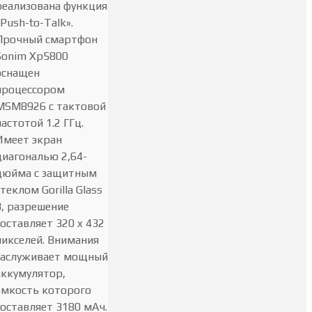
реализована функция
«Push-to-Talk».
Прочный смартфон
Sonim Xp5800
оснащен
процессором
MSM8926 с тактовой
частотой 1.2 ГГц.
Имеет экран
диагональю 2,64-
дюйма с защитным
стеклом Gorilla Glass
3, разрешение
составляет 320 x 432
пикселей. Внимания
заслуживает мощный
аккумулятор,
емкость которого
составляет 3180 мАч.