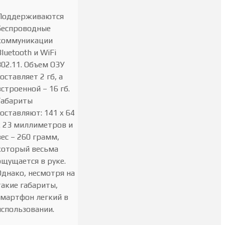
Поддерживаются
беспроводные
коммуникации
Bluetooth и WiFi
802.11. Объем ОЗУ
составляет 2 гб, а
встроенной – 16 гб.
Габариты
составляют: 141 x 64
x 23 миллиметров и
вес – 260 грамм,
который весьма
ощущается в руке.
Однако, несмотря на
такие габариты,
смартфон легкий в
использовании.