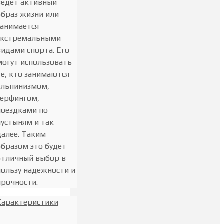
ведет активный
образ жизни или
занимается
экстремальными
видами спорта. Его
могут использовать
те, кто занимаются
альпинизмом,
серфингом,
поездками по
пустыням и так
далее. Таким
образом это будет
отличный выбор в
пользу надежности и
прочности.
Характеристики