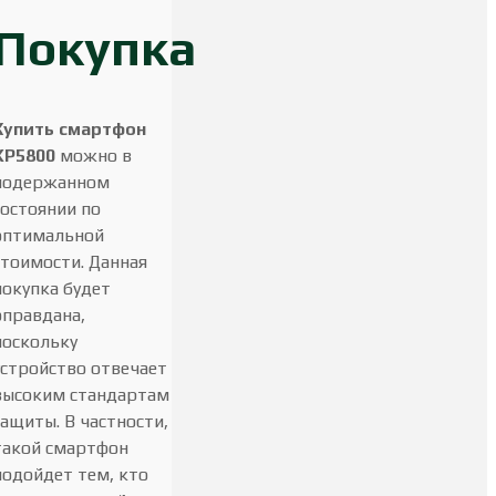
Покупка
Купить смартфон
ХР5800
можно в
подержанном
состоянии по
оптимальной
стоимости. Данная
покупка будет
оправдана,
поскольку
устройство отвечает
высоким стандартам
защиты. В частности,
такой смартфон
подойдет тем, кто