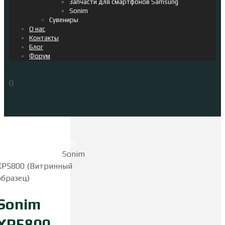
Запчасти для смартфонов Samsung
Sonim
Сувениры
О нас
Контакты
Блог
Форум
0
Главная
Защищенные
смартфоны
Sonim
Sonim
XP5800 (Витринный
образец)
Sonim
XP5800