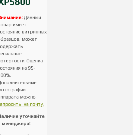
XP5800
Внимание!
Данный
товар имеет
состояние витринных
образцов, может
содержать
несильные
потертости. Оценка
состояния на 95-
100%.
Дополнительные
фотографии
аппарата можно
запросить на почту.
Наличие уточняйте
у менеджера!