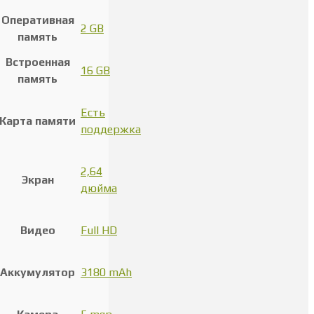
Оперативная
2 GB
память
Встроенная
16 GB
память
Есть
Карта памяти
поддержка
2,64
Экран
дюйма
Видео
Full HD
Аккумулятор
3180 mAh