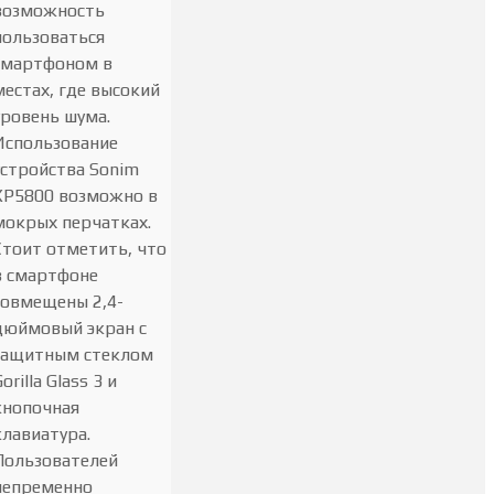
возможность
пользоваться
смартфоном в
местах, где высокий
уровень шума.
Использование
устройства Sonim
XP5800 возможно в
мокрых перчатках.
Стоит отметить, что
в смартфоне
совмещены 2,4-
дюймовый экран с
защитным стеклом
orilla Glass 3 и
кнопочная
клавиатура.
Пользователей
непременно