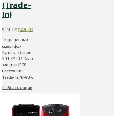
(Trade-
in)
Первоначальная
Текущая
$
510,00
$
420,00
цена
цена:
Защищенный
составляла
$420,00.
смартфон
$510,00.
Kyocera Torque
X01 KYF33 Класс
защиты IP68
Состояние –
Trade-in 70-90%
Выбрать опции