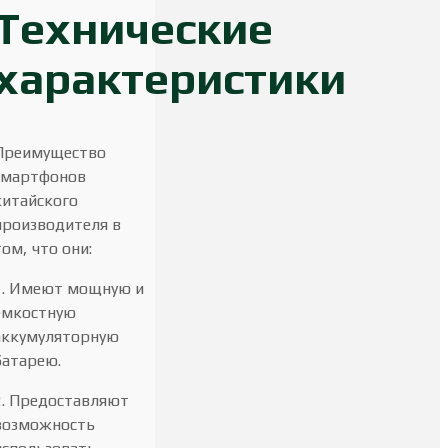
Технические
характеристики
Преимущество
смартфонов
китайского
производителя в
том, что они:
1. Имеют мощную и
емкостную
аккумуляторную
батарею.
2. Предоставляют
возможность