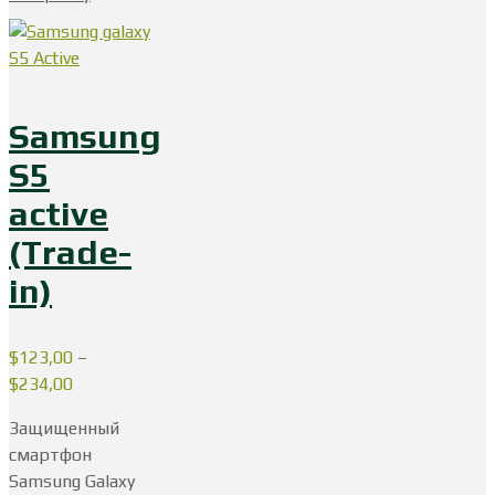
Samsung
S5
active
(Trade-
in)
$
123,00
–
$
234,00
Защищенный
смартфон
Samsung Galaxy