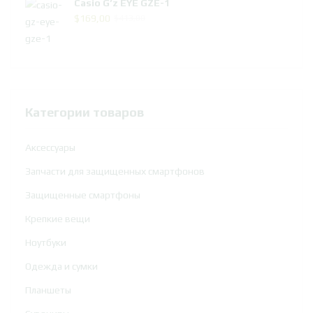
Casio G’z EYE GZE-1
Первоначальная
Текущая
$
169,00
$
413,00
цена
цена:
составляла
$169,00.
$413,00.
Категории товаров
Аксессуары
Запчасти для защищенных смартфонов
Защищенные смартфоны
Крепкие вещи
Ноутбуки
Одежда и сумки
Планшеты