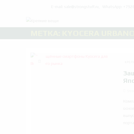
E-mail: sale@strongstuff.ru, WhatsApp: +79
МЕТКА:
KYOCERA URBAN
КРЕП
За
Яп
Stro
Компа
основ
выпус
порта