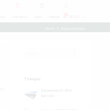
0
$
0,00
 нас
Контакты
Блог
Форум
Home
Kyocera Urbano
Товары
ала
Panasonic CF-RZ4
Первоначальная
Текущая
$
469,00
$
742,00
цена
цена:
составляла
$469,00.