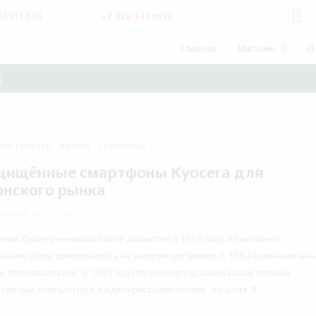
+7 928 3311833
283311833
Главная
Магазин
О
O
КИЕ ГАДЖЕТЫ
ОБЗОРЫ
СМАРТФОНЫ
щищённые смартфоны Kyocera для
онского рынка
ngstuff.ru
Окт 9, 2020
ния Kyocera начавшая своё развитие в 1959 году изначально
ывала свою деятельность на выпуске керамики. С 1983 компания нач
к фотоаппаратов, в 1985 году Kyocera представила свой первый
тивный компьютер с жидкокристаллическим экраном. В ...