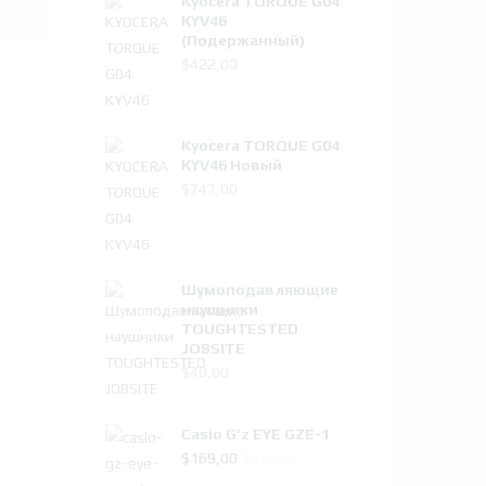
Kyocera TORQUE G04
$742,00.
KYV46
(Подержанный)
$
422,00
Kyocera TORQUE G04
KYV46 Новый
$
747,00
Шумоподавляющие
наушники
TOUGHTESTED
JOBSITE
$
40,00
Casio G’z EYE GZE-1
Первоначальная
Текущая
$
169,00
$
413,00
цена
цена: