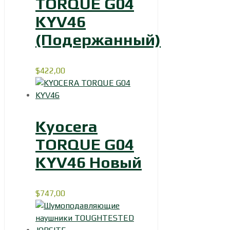
TORQUE G04
KYV46
(Подержанный)
$
422,00
Kyocera
TORQUE G04
KYV46 Новый
$
747,00