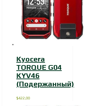
Kyocera
TORQUE G04
KYV46
(Подержанный)
$
422,00