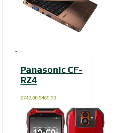
Panasonic CF-
RZ4
Первоначальная
Текущая
$
742,00
$
469,00
цена
цена:
составляла
$469,00.
$742,00.