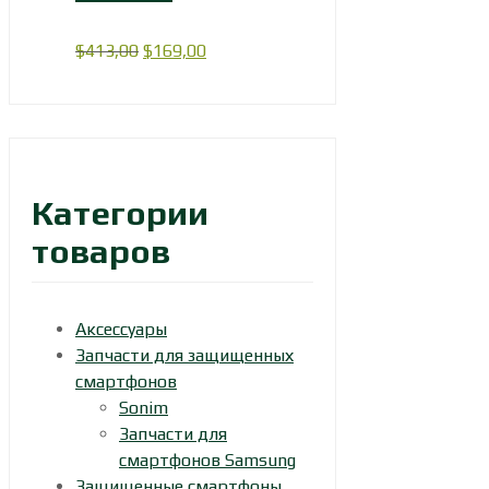
Первоначальная
Текущая
$
413,00
$
169,00
цена
цена:
составляла
$169,00.
$413,00.
Категории
товаров
Аксессуары
Запчасти для защищенных
смартфонов
Sonim
Запчасти для
смартфонов Samsung
Защищенные смартфоны