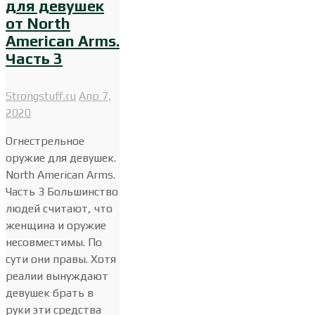
для девушек
от North
American Arms.
Часть 3
Strongstuff.ru
Апр 7,
2020
Огнестрельное
оружие для девушек.
North American Arms.
Часть 3 Большинство
людей считают, что
женщина и оружие
несовместимы. По
сути они правы. Хотя
реалии вынуждают
девушек брать в
руки эти средства