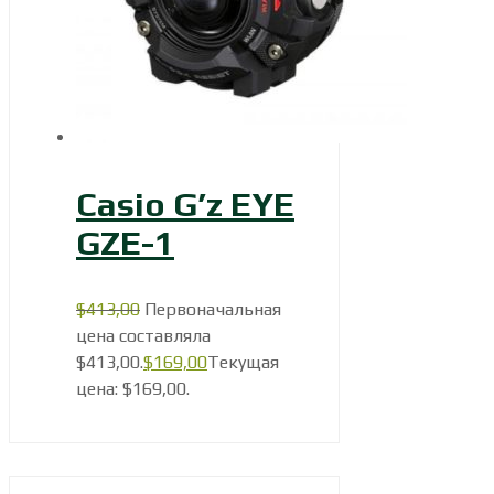
Casio G’z EYE
GZE-1
$
413,00
Первоначальная
цена составляла
$413,00.
$
169,00
Текущая
цена: $169,00.