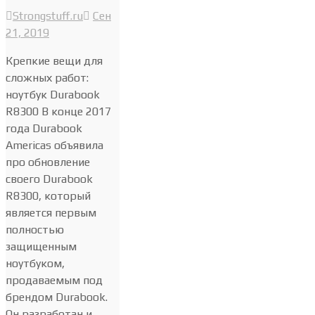
Strongstuff.ru
Сен
21, 2019
Крепкие вещи для
сложных работ:
ноутбук Durabook
R8300 В конце 2017
года Durabook
Americas объявила
про обновление
своего Durabook
R8300, который
является первым
полностью
защищенным
ноутбуком,
продаваемым под
брендом Durabook.
Он разработан и