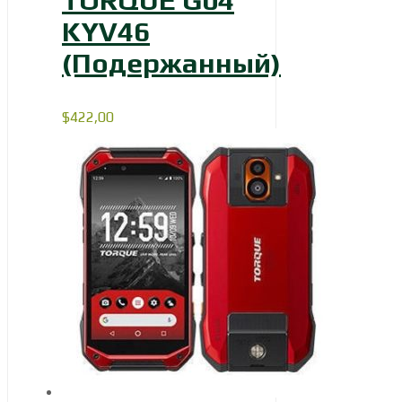
TORQUE G04
KYV46
(Подержанный)
$
422,00