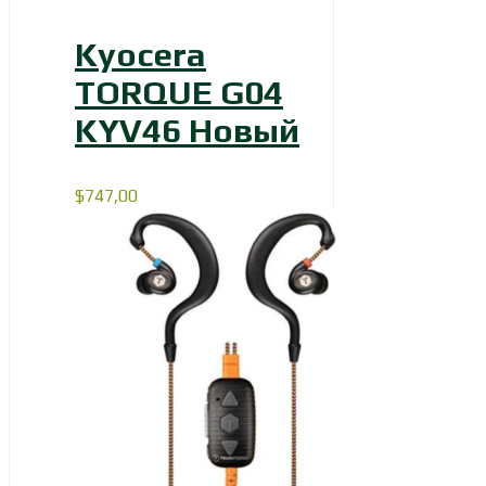
Kyocera
TORQUE G04
KYV46 Новый
$
747,00