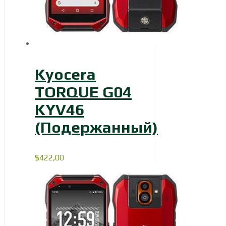
Kyocera
TORQUE G04
KYV46
(Подержанный)
$
422,00