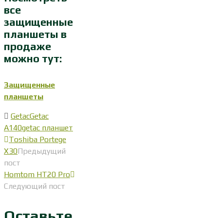
все
защищенные
планшеты в
продаже
можно тут:
Защищенные
планшеты
Getac
Getac
A140
getac планшет
Toshiba Portege
X30
Предыдущий
пост
Homtom HT20 Pro
Следующий пост
Оставьте