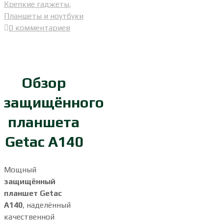
Крепкие гаджеты
,
Планшеты и ноутбуки
0 комментариев
Обзор
защищённого
планшета
Getac A140
Мощный
защищённый
планшет Getac
A140
, наделённый
качественной