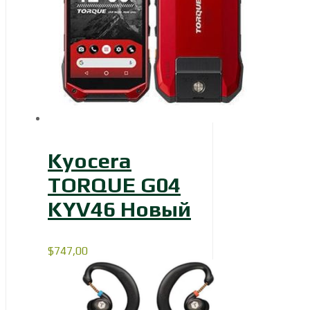
Kyocera
TORQUE G04
KYV46 Новый
$
747,00