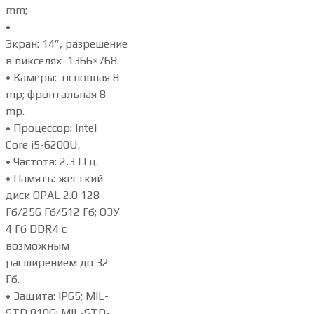
mm;
•
Экран: 14″, разрешение
в пикселях 1366×768.
• Камеры: основная 8
mp; фронтальная 8
mp.
• Процессор: Intel
Core i5-6200U.
• Частота: 2,3 ГГц.
• Память: жёсткий
диск OPAL 2.0 128
Гб/256 Гб/512 Гб; ОЗУ
4 Гб DDR4 с
возможным
расширением до 32
Гб.
• Защита: IP65; MIL-
STD 810G; MIL-STD-