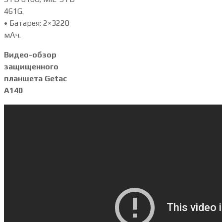
461G.
• Батарея: 2×3220
мАч.
Видео-обзор
защищенного
планшета Getac
A140