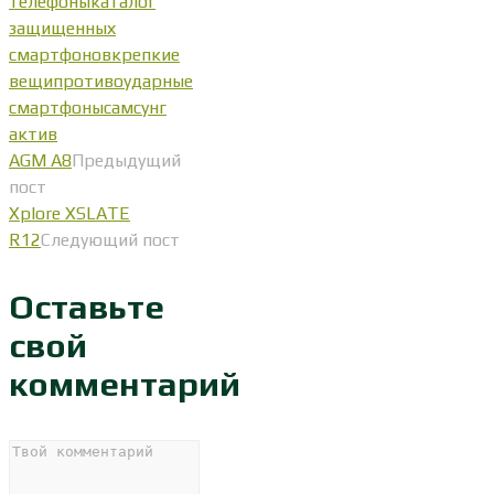
телефоны
каталог
защищенных
смартфонов
крепкие
вещи
противоударные
смартфоны
самсунг
актив
AGM A8
Предыдущий
пост
Xplore XSLATE
R12
Следующий пост
Оставьте
свой
комментарий