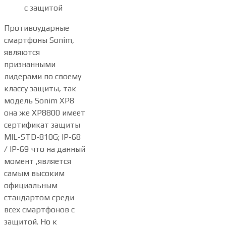
с защитой
Противоударные
смартфоны Sonim,
являются
признанными
лидерами по своему
классу защиты, так
модель Sonim XP8
она же XP8800 имеет
сертификат защиты
MIL-STD-810G; IP-68
/ IP-69 что на данный
момент ,является
самым высоким
официальным
стандартом среди
всех смартфонов с
защитой. Но к