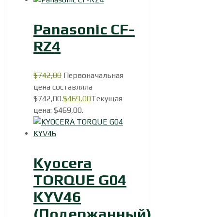
Panasonic CF-
RZ4
$
742,00
Первоначальная
цена составляла
$742,00.
$
469,00
Текущая
цена: $469,00.
Kyocera
TORQUE G04
KYV46
(Подержанный)