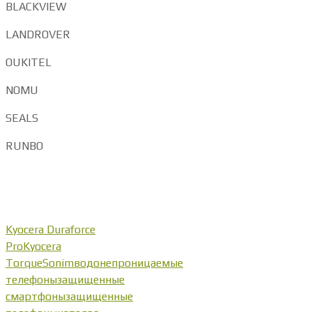
BLACKVIEW
LANDROVER
OUKITEL
NOMU
SEALS
RUNBO
Kyocera Duraforce
Pro
Kyocera
Torque
Sonim
водонепроницаемые
телефоны
защищенные
смартфоны
защищенные