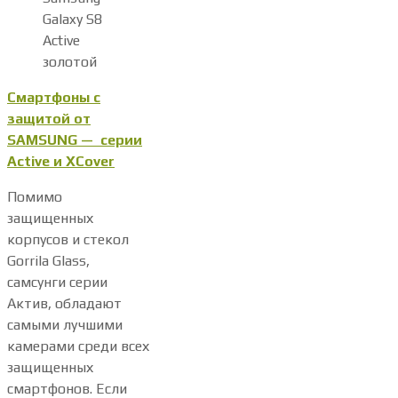
Galaxy S8
Active
золотой
Смартфоны с
защитой от
SAMSUNG — серии
Active и XCover
Помимо
защищенных
корпусов и стекол
Gorrila Glass,
самсунги серии
Актив, обладают
самыми лучшими
камерами среди всех
защищенных
смартфонов. Если