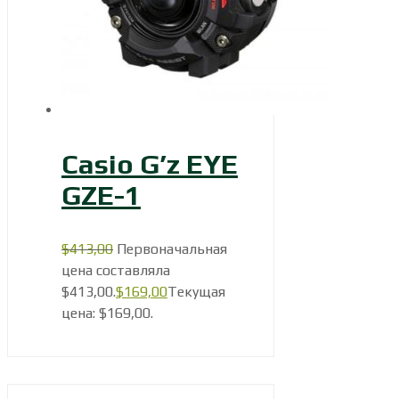
Casio G’z EYE
GZE-1
$
413,00
Первоначальная
цена составляла
$413,00.
$
169,00
Текущая
цена: $169,00.