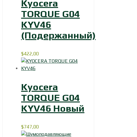
Kyocera
TORQUE G04
KYV46
(Подержанный)
$
422,00
Kyocera
TORQUE G04
KYV46 Новый
$
747,00