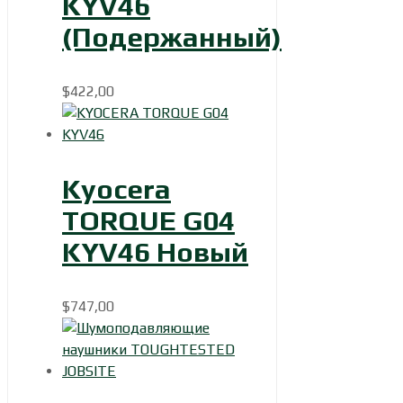
KYV46
(Подержанный)
$
422,00
Kyocera
TORQUE G04
KYV46 Новый
$
747,00