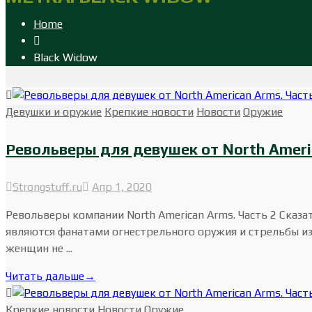
Home
Black Widow
Девушки и оружие
Крепкие новости
Новости
Оружие
Револьверы для девушек от North Ameri
Strongstuff.ru
Апр 1, 2020
Револьверы компании North American Arms. Часть 2 Сказат
являются фанатами огнестрельного оружия и стрельбы из
женщин не ...
Читать дальше
→
Крепкие новости
Новости
Оружие