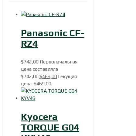
Panasonic CF-
RZ4
$
742,00
Первоначальная
цена составляла
$742,00.
$
469,00
Текущая
цена: $469,00.
Kyocera
TORQUE G04