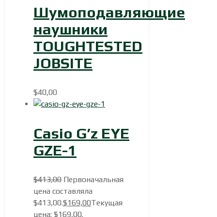
Шумоподавляющие
наушники
TOUGHTESTED
JOBSITE
$
40,00
Casio G’z EYE
GZE-1
$
413,00
Первоначальная
цена составляла
$413,00.
$
169,00
Текущая
цена: $169,00.