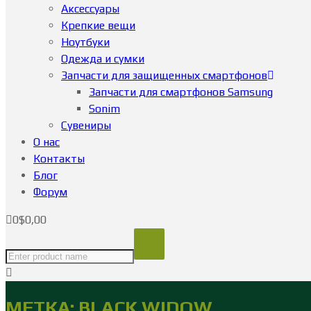
Аксессуары
Крепкие вещи
Ноутбуки
Одежда и сумки
Запчасти для защищенных смартфонов
Запчасти для смартфонов Samsung
Sonim
Сувениры
О нас
Контакты
Блог
Форум
0
$
0,00
МЕТКА:
BLACK WIDOW