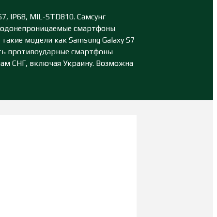
, IP68, MIL-STD810. Самсунг
е водонепроницаемые смартфоны
такие модели как Samsung Galaxy S7
пить противоударные смартфоны
нам СНГ, включая Украину. Возможна