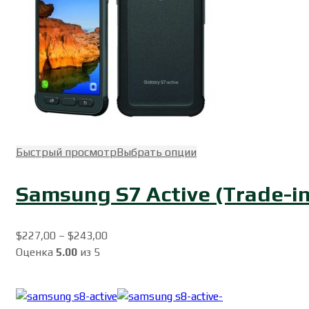
Быстрый просмотр
Выбрать опции
Samsung S7 Active (Trade-in
$
227,00
–
$
243,00
Оценка
5.00
из 5