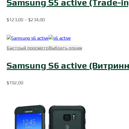
Samsung S5 active (Trade-in
$
123,00
–
$
234,00
Быстрый просмотр
Выбрать опции
Samsung S6 active (Витрин
$
192,00