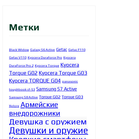
Метки
Getac
Black Widow
Galaxy S6 Active
Getac F110
Getac V110
Kyocera Duraforce Pro
Kyocera
Kyocera
DuraForce Pro 2
Kyocera Torque
Torque G02
Kyocera Torque G03
Kyocera TORQUE G04
panasonic
Samsung S7 Active
toughbook cf-53
Torque G02
Torque G03
Samsung S8 Active
Армейские
Xplore
внедорожники
Девушка с оружием
Девушки и оружие