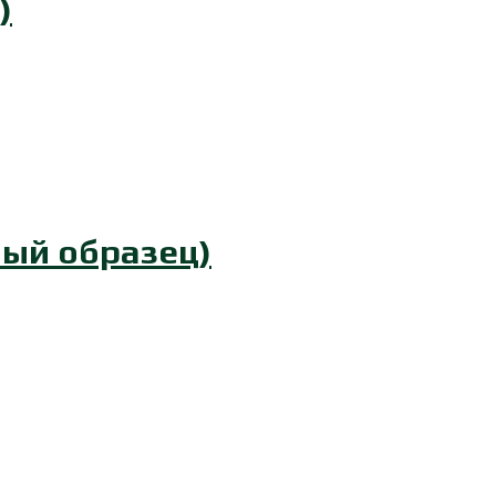
)
ный образец)