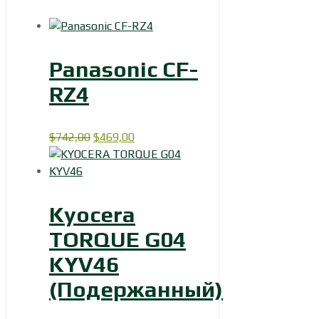
Panasonic CF-
RZ4
Первоначальная
Текущая
$
742,00
$
469,00
цена
цена:
составляла
$469,00.
$742,00.
Kyocera
TORQUE G04
KYV46
(Подержанный)