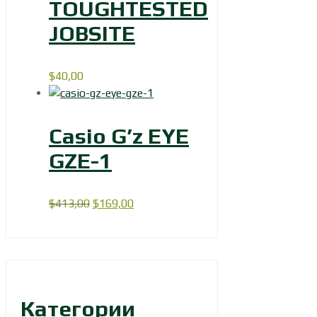
TOUGHTESTED
JOBSITE
$
40,00
Casio G’z EYE
GZE-1
Первоначальная
Текущая
$
413,00
$
169,00
цена
цена:
составляла
$169,00.
$413,00.
Категории