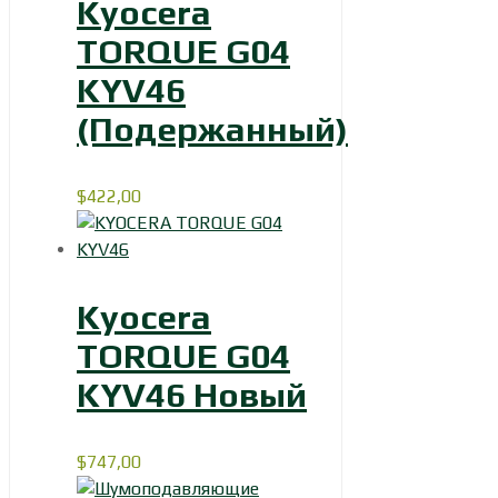
Kyocera
TORQUE G04
KYV46
(Подержанный)
$
422,00
Kyocera
TORQUE G04
KYV46 Новый
$
747,00