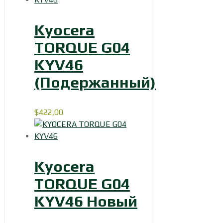
Kyocera
TORQUE G04
KYV46
(Подержанный)
$
422,00
Kyocera
TORQUE G04
KYV46 Новый