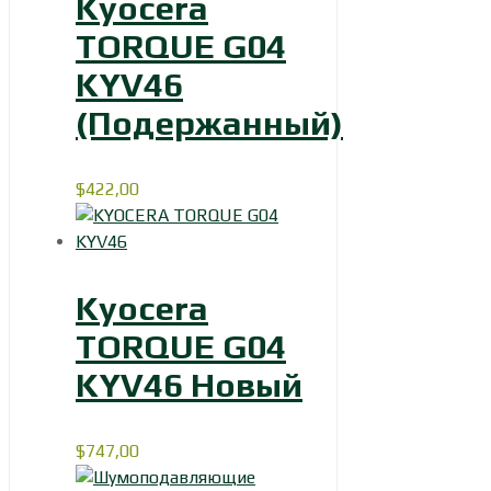
Kyocera
TORQUE G04
KYV46
(Подержанный)
$
422,00
Kyocera
TORQUE G04
KYV46 Новый
$
747,00