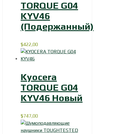
TORQUE G04
KYV46
(Подержанный)
$
422,00
Kyocera
TORQUE G04
KYV46 Новый
$
747,00