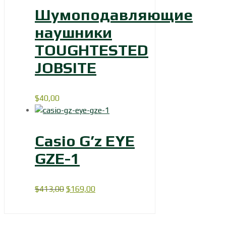
Шумоподавляющие
наушники
TOUGHTESTED
JOBSITE
$
40,00
Casio G’z EYE
GZE-1
Первоначальная
Текущая
$
413,00
$
169,00
цена
цена:
составляла
$169,00.
$413,00.