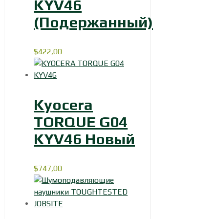
KYV46
(Подержанный)
$
422,00
Kyocera
TORQUE G04
KYV46 Новый
$
747,00