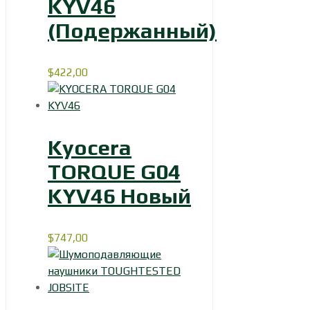
KYV46
(Подержанный)
$
422,00
Kyocera
TORQUE G04
KYV46 Новый
$
747,00