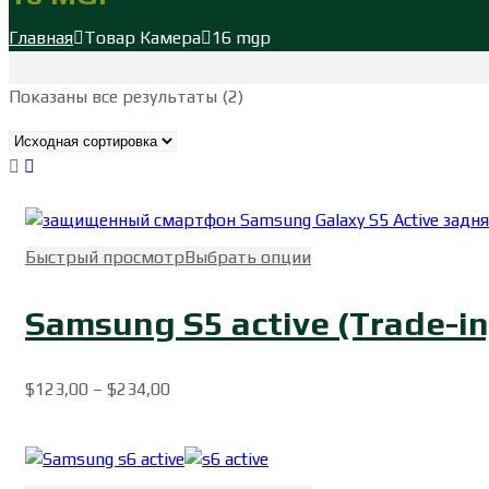
Главная
Товар Камера
16 mgp
Показаны все результаты (2)
Быстрый просмотр
Выбрать опции
Samsung S5 active (Trade-in
$
123,00
–
$
234,00