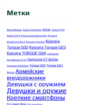
Метки
Getac
Black Widow
Galaxy S6 Active
Getac F110
Getac V110
Kyocera Duraforce Pro
Kyocera
Kyocera
DuraForce Pro 2
Kyocera Torque
Torque G02
Kyocera Torque G03
Kyocera TORQUE G04
panasonic
Samsung S7 Active
toughbook cf-53
Torque G02
Torque G03
Samsung S8 Active
Армейские
Xplore
внедорожники
Девушка с оружием
Девушки и оружие
Крепкие смартфоны
б/у смартфон
б/у телефон