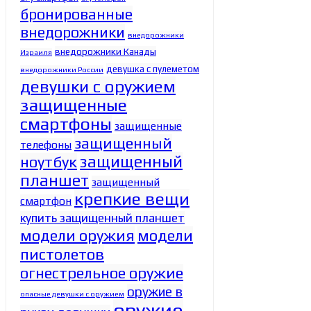
бронированные
внедорожники
внедорожники
внедорожники Канады
Израиля
девушка с пулеметом
внедорожники России
девушки с оружием
защищенные
смартфоны
защищенные
защищенный
телефоны
защищенный
ноутбук
планшет
защищенный
крепкие вещи
смартфон
купить защищенный планшет
модели оружия
модели
пистолетов
огнестрельное оружие
оружие в
опасные девушки с оружием
оружие