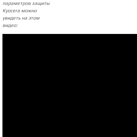
параметров защиты
Kyocera можно
увидеть на этом
видео: