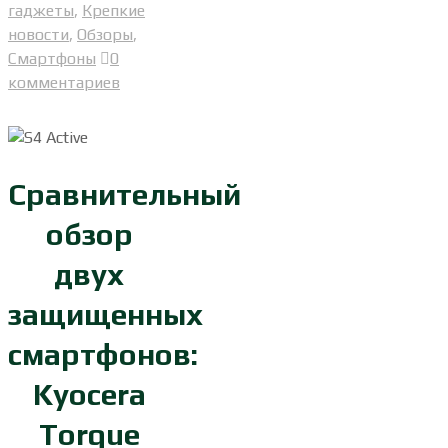
гаджеты
,
Крепкие
новости
,
Обзоры
,
Смартфоны
0
комментариев
Сравнительный
обзор
двух
защищенных
смартфонов:
Kyocera
Torque