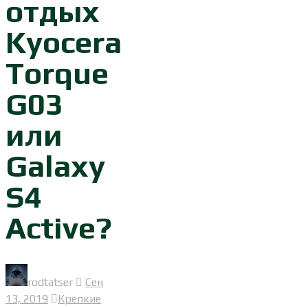
отдых
Kyocera
Torque
G03
или
Galaxy
S4
Active?
rodtatser
Сен
13, 2019
Крепкие