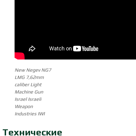
New Negev NG7
LMG 7,62mm
caliber Light
Machine Gun
Israel Israeli
Weapon
Industries IWI
Технические