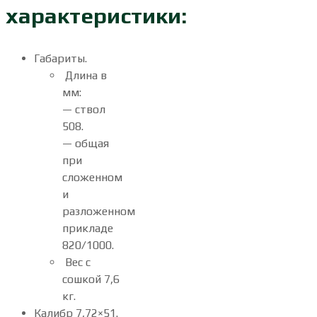
характеристики:
Габариты.
Длина в
мм:
— ствол
508.
— общая
при
сложенном
и
разложенном
прикладе
820/1000.
Вес с
сошкой 7,6
кг.
Калибр 7,72×51.