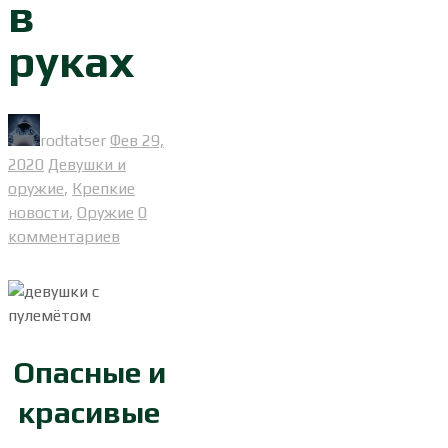
в
руках
rodtatser
Фев 29,
2020
Девушки и
оружие
,
Крепкие
новости
,
Оружие
0
комментариев
Опасные и
красивые