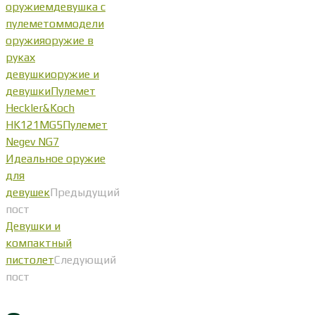
оружием
девушка с
пулеметом
модели
оружия
оружие в
руках
девушки
оружие и
девушки
Пулемет
Heckler&Koch
HK121MG5
Пулемет
Negev NG7
Идеальное оружие
для
девушек
Предыдущий
пост
Девушки и
компактный
пистолет
Следующий
пост