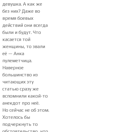
девушка. А как же
без них? Даже во
время боевых
действий они всегда
были и будут. Что
касается той
женщины, то звали
её — Анка
пулеметчица.
Наверное
большинство из
читающих эту
статью сразу же
вспомнили какой-то
анекдот про неё.
Но сейчас не об этом.
Хотелось бы
подчеркнуть то
обстоятельство, что