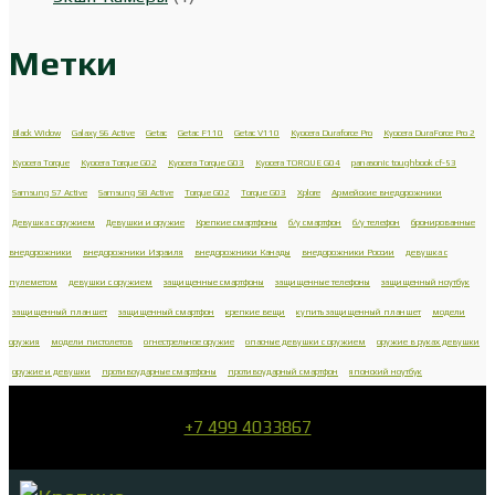
Метки
Black Widow
Galaxy S6 Active
Getac
Getac F110
Getac V110
Kyocera Duraforce Pro
Kyocera DuraForce Pro 2
Kyocera Torque
Kyocera Torque G02
Kyocera Torque G03
Kyocera TORQUE G04
panasonic toughbook cf-53
Samsung S7 Active
Samsung S8 Active
Torque G02
Torque G03
Xplore
Армейские внедорожники
Девушка с оружием
Девушки и оружие
Крепкие смартфоны
б/у смартфон
б/у телефон
бронированные
внедорожники
внедорожники Израиля
внедорожники Канады
внедорожники России
девушка с
пулеметом
девушки с оружием
защищенные смартфоны
защищенные телефоны
защищенный ноутбук
защищенный планшет
защищенный смартфон
крепкие вещи
купить защищенный планшет
модели
оружия
модели пистолетов
огнестрельное оружие
опасные девушки с оружием
оружие в руках девушки
оружие и девушки
противоударные смартфоны
противоударный смартфон
японский ноутбук
+7 499 4033867