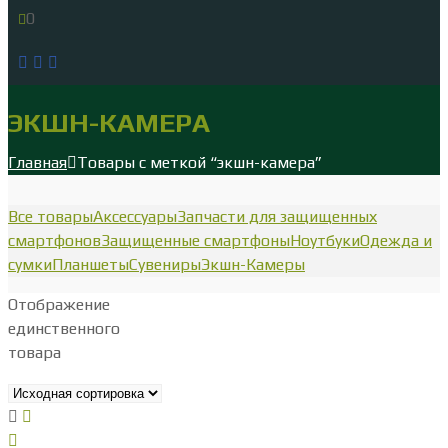
0
ЭКШН-КАМЕРА
Главная
Товары с меткой “экшн-камера”
Все товары
Аксессуары
Запчасти для защищенных
смартфонов
Защищенные смартфоны
Ноутбуки
Одежда и
сумки
Планшеты
Сувениры
Экшн-Камеры
Отображение
единственного
товара