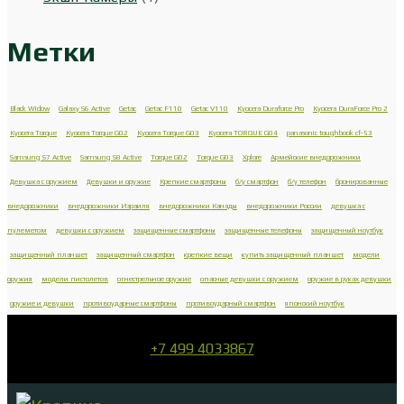
Метки
Black Widow
Galaxy S6 Active
Getac
Getac F110
Getac V110
Kyocera Duraforce Pro
Kyocera DuraForce Pro 2
Kyocera Torque
Kyocera Torque G02
Kyocera Torque G03
Kyocera TORQUE G04
panasonic toughbook cf-53
Samsung S7 Active
Samsung S8 Active
Torque G02
Torque G03
Xplore
Армейские внедорожники
Девушка с оружием
Девушки и оружие
Крепкие смартфоны
б/у смартфон
б/у телефон
бронированные
внедорожники
внедорожники Израиля
внедорожники Канады
внедорожники России
девушка с
пулеметом
девушки с оружием
защищенные смартфоны
защищенные телефоны
защищенный ноутбук
защищенный планшет
защищенный смартфон
крепкие вещи
купить защищенный планшет
модели
оружия
модели пистолетов
огнестрельное оружие
опасные девушки с оружием
оружие в руках девушки
оружие и девушки
противоударные смартфоны
противоударный смартфон
японский ноутбук
+7 499 4033867