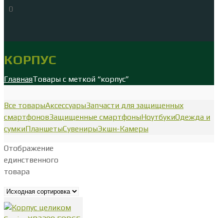
0
КОРПУС
Главная
Товары с меткой “корпус”
Все товары
Аксессуары
Запчасти для защищенных
смартфонов
Защищенные смартфоны
Ноутбуки
Одежда и
сумки
Планшеты
Сувениры
Экшн-Камеры
Отображение
единственного
товара