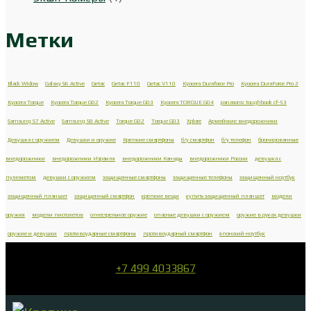
Метки
Black Widow
Galaxy S6 Active
Getac
Getac F110
Getac V110
Kyocera Duraforce Pro
Kyocera DuraForce Pro 2
Kyocera Torque
Kyocera Torque G02
Kyocera Torque G03
Kyocera TORQUE G04
panasonic toughbook cf-53
Samsung S7 Active
Samsung S8 Active
Torque G02
Torque G03
Xplore
Армейские внедорожники
Девушка с оружием
Девушки и оружие
Крепкие смартфоны
б/у смартфон
б/у телефон
бронированные
внедорожники
внедорожники Израиля
внедорожники Канады
внедорожники России
девушка с
пулеметом
девушки с оружием
защищенные смартфоны
защищенные телефоны
защищенный ноутбук
защищенный планшет
защищенный смартфон
крепкие вещи
купить защищенный планшет
модели
оружия
модели пистолетов
огнестрельное оружие
опасные девушки с оружием
оружие в руках девушки
оружие и девушки
противоударные смартфоны
противоударный смартфон
японский ноутбук
+7 499 4033867