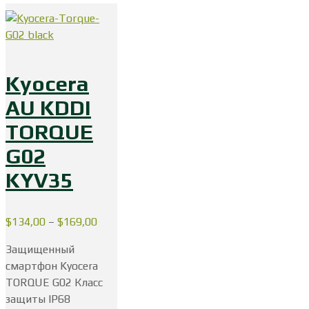
Kyocera
AU KDDI
TORQUE
G02
KYV35
$
134,00
–
$
169,00
Защищенный
смартфон Kyocera
TORQUE G02 Класс
защиты IP68