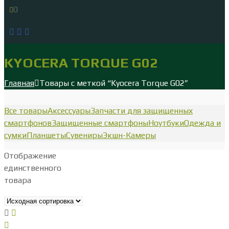
0
KYOCERA TORQUE G02
Главная
Товары с меткой “Kyocera Torque G02”
Все товары
Аксессуары
Запчасти для защищенных
смартфонов
Защищенные смартфоны
Ноутбуки
Одежда и
сумки
Планшеты
Сувениры
Экшн-Камеры
Отображение
единственного
товара