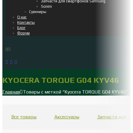
Запчасти для смартфонов Samsung
Sonim
Сувениры
О нас
Контакты
Блог
Форум
0
KYOCERA TORQUE G04 KYV46
Главная
Товары с меткой “Kyocera TORQUE G04 KYV46”
Все товары
Аксессуары
Запчасти для 