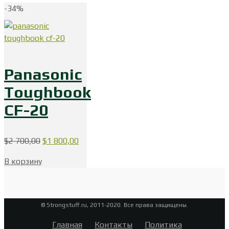
-34%
Panasonic
Toughbook
CF-20
Первоначальная
Текущая
$
2 700,00
$
1 800,00
цена
цена:
В корзину
составляла
$1
$2
800,00.
700,00.
© Strongstuff.ru, 2011-2020. Все права защищены.
Главная
Контакты
Политика