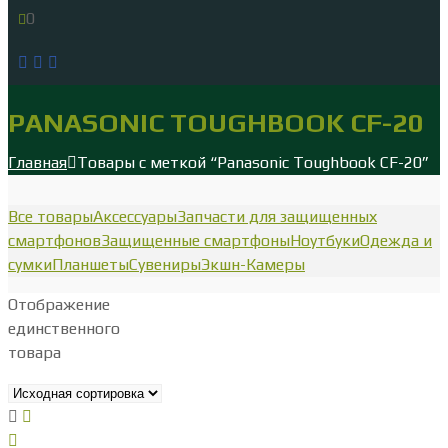
0
PANASONIC TOUGHBOOK CF-20
Главная
Товары с меткой “Panasonic Toughbook CF-20”
Все товары
Аксессуары
Запчасти для защищенных
смартфонов
Защищенные смартфоны
Ноутбуки
Одежда и
сумки
Планшеты
Сувениры
Экшн-Камеры
Отображение
единственного
товара