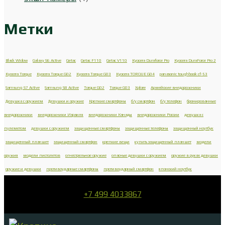
Метки
Black Widow
Galaxy S6 Active
Getac
Getac F110
Getac V110
Kyocera Duraforce Pro
Kyocera DuraForce Pro 2
Kyocera Torque
Kyocera Torque G02
Kyocera Torque G03
Kyocera TORQUE G04
panasonic toughbook cf-53
Samsung S7 Active
Samsung S8 Active
Torque G02
Torque G03
Xplore
Армейские внедорожники
Девушка с оружием
Девушки и оружие
Крепкие смартфоны
б/у смартфон
б/у телефон
бронированные
внедорожники
внедорожники Израиля
внедорожники Канады
внедорожники России
девушка с
пулеметом
девушки с оружием
защищенные смартфоны
защищенные телефоны
защищенный ноутбук
защищенный планшет
защищенный смартфон
крепкие вещи
купить защищенный планшет
модели
оружия
модели пистолетов
огнестрельное оружие
опасные девушки с оружием
оружие в руках девушки
оружие и девушки
противоударные смартфоны
противоударный смартфон
японский ноутбук
+7 499 4033867