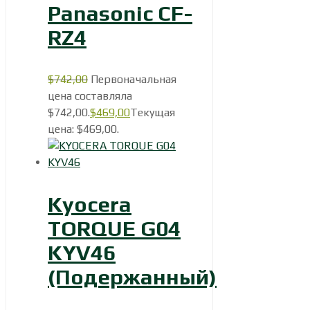
Panasonic CF-
RZ4
$
742,00
Первоначальная
цена составляла
$742,00.
$
469,00
Текущая
цена: $469,00.
Kyocera
TORQUE G04
KYV46
(Подержанный)