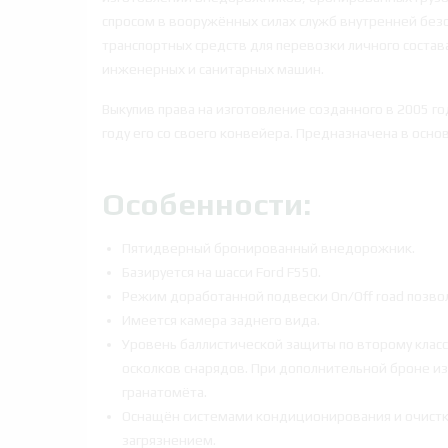
спросом в вооружённых силах служб внутренней безо
транспортных средств для перевозки личного соста
инженерных и санитарных машин.
Выкупив права на изготовление созданного в 2005 го
году его со своего конвейера. Предназначена в осно
Особенности:
Пятидверный бронированный внедорожник.
Базируется на шасси Ford F550.
Режим доработанной подвески On/Off road позвол
Имеется камера заднего вида.
Уровень баллистической защиты по второму класс
осколков снарядов. При дополнительной броне из
гранатомёта.
Оснащён системами кондиционирования и очистки
загрязнением.