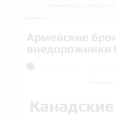
E-mail: sale@strongstuff.ru, WhatsApp: +79
Армейские бро
внедорожники К
rodtatser
Май 21, 2020
Крепкие новости
Канадские