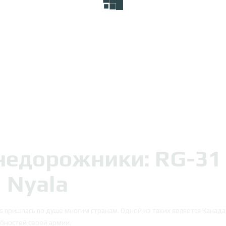
недорожники: RG-31
Nyala
пришлась по душе многим странам. Одной из таких является Канада
бностей своей армии.