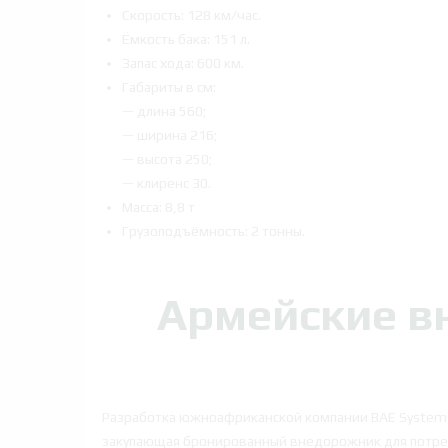
Скорость: 128 км/час.
Ёмкость бака: 151 л.
Запас хода: 600 км.
Габариты в см:
— длина 560;
— ширина 216;
— высота 250;
— клиренс 30.
Масса: 8,8 т
Грузоподъёмность: 2 тонны.
Армейские в
Разработка южноафриканской компании BAE Systems 
закупающая бронированный внедорожник для потре