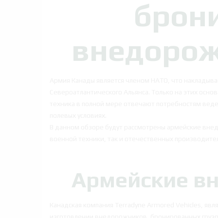
брон
внедорож
Армия Канады является членом НАТО, что накладыва
Североатлантического Альянса. Только на этих осно
техника в полной мере отвечают потребностям веден
полевых условиях.
В данном обзоре будут рассмотрены армейские внед
военной техники, так и отечественных производите
Армейские вн
Канадская компания Terradyne Armored Vehicles, яв
изготовлении внедорожников, бронированных грузов