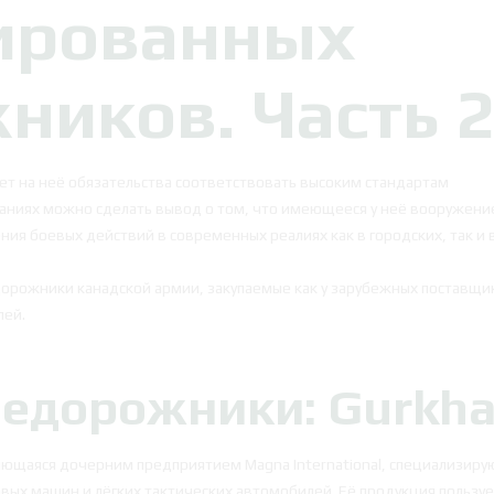
ированных
ников. Часть 
ет на неё обязательства соответствовать высоким стандартам
ваниях можно сделать вывод о том, что имеющееся у неё вооружени
ия боевых действий в современных реалиях как в городских, так и 
орожники канадской армии, закупаемые как у зарубежных поставщи
лей.
едорожники: Gurkh
ляющаяся дочерним предприятием Magna International, специализиру
ых машин и лёгких тактических автомобилей. Её продукция пользуе