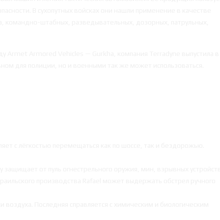
пасности. В сухопутных войсках они нашли применение в качестве
ва, командно-штабных, разведывательных, дозорных, патрульных,
ду Armet Armored Vehicles — Gurkha, компания Terradyne выпустила в
вном для полиции, но и военными так же может использоваться.
яет с лёгкостью перемещаться как по шоссе, так и бездорожью.
у защищает от пуль огнестрельного оружия, мин, взрывных устройст
раильского производства Rafael может выдержать обстрел ручного
 воздуха. Последняя справляется с химическим и биологическим