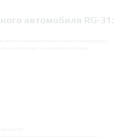
ного автомобиля RG-31:
ми и более высоким уровнем защиты от взрывов мин.
Diese и используется в американской армии.
л Mamba APC.
рпус обеспечивает баллистическую защищённость.