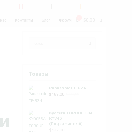
0
$
0,00
 нас
Контакты
Блог
Форум
Товары
Panasonic CF-RZ4
Первоначальная
Текущая
$
469,00
$
742,00
цена
цена:
составляла
$469,00.
и
Kyocera TORQUE G04
$742,00.
KYV46
(Подержанный)
$
422,00