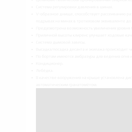
Система регулировки давления в шинах.
V-образное днище, способствует рассеиванию р
подрывах на минах в тротиловом эквиваленте до 1
Предусмотрена возможность увеличения уровня 
Приличной высоты клиренс улучшает ходовые каче
Система дымовой завесы.
Высадка/посадка десанта и экипажа происходит 
По бортам имеются амбразуры для ведения огня 
Кондиционер.
Лебёдка.
В качестве вооружения на крыше установлена ди
автоматическим гранатомётом.