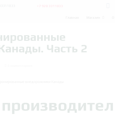
+7 928 3311833
283311833
Главная
Магазин
О
нированные
анады. Часть 2
0 комментариев
 производител