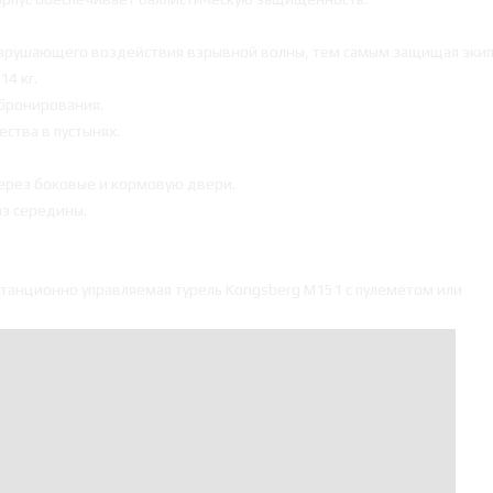
азрушающего воздействия взрывной волны, тем самым защищая эки
4 кг.
бронирования.
ства в пустынях.
через боковые и кормовую двери.
из середины.
станционно управляемая турель Kongsberg M151 с пулемётом или