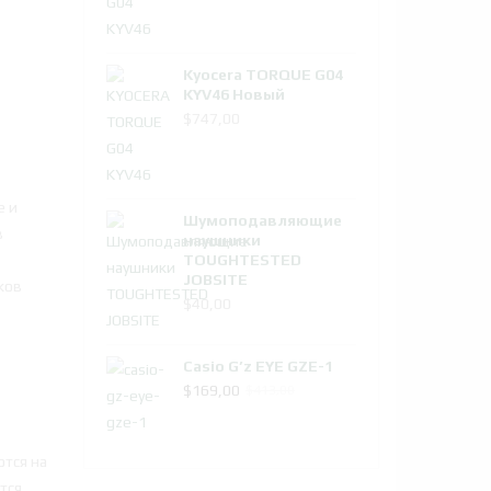
Kyocera TORQUE G04
2
KYV46 Новый
$
747,00
е и
Шумоподавляющие
в
наушники
TOUGHTESTED
JOBSITE
ков
$
40,00
Casio G’z EYE GZE-1
a
Первоначальная
Текущая
$
169,00
$
413,00
цена
цена:
составляла
$169,00.
ются на
$413,00.
тся