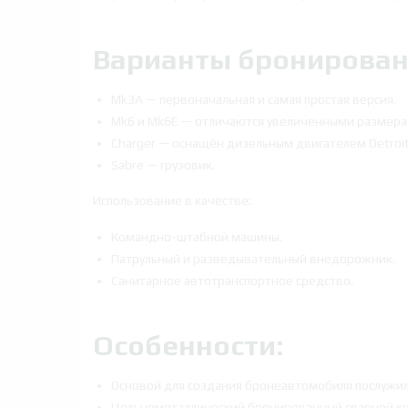
Варианты бронирован
Mk3A — первоначальная и самая простая версия.
Mk6 и Mk6E — отличаются увеличенными размера
Charger — оснащён дизельным двигателем Detroit 
Sabre — грузовик.
Использование в качестве:
Командно-штабной машины.
Патрульный и разведывательный внедорожник.
Санитарное автотранспортное средство.
Особенности:
Основой для создания бронеавтомобиля послужи
Цельнометаллический бронированный сварной ко