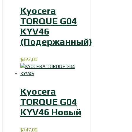
Kyocera
TORQUE G04
KYV46
(Подержанный)
$
422,00
Kyocera
TORQUE G04
KYV46 Новый
$
747,00