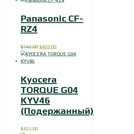
Panasonic CF-
RZ4
Первоначальная
Текущая
$
742,00
$
469,00
цена
цена:
составляла
$469,00.
$742,00.
Kyocera
TORQUE G04
KYV46
(Подержанный)
$
422,00