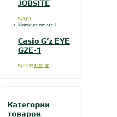
JOBSITE
$
40,00
Casio G’z EYE
GZE-1
Первоначальная
Текущая
$
413,00
$
169,00
цена
цена:
составляла
$169,00.
$413,00.
Категории
товаров