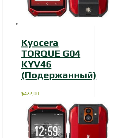
Kyocera
TORQUE G04
KYV46
(Подержанный)
$
422,00