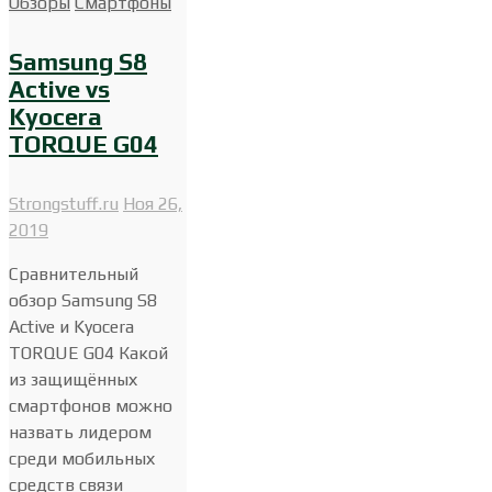
Обзоры
Смартфоны
Samsung S8
Active vs
Kyocera
TORQUE G04
Strongstuff.ru
Ноя 26,
2019
Сравнительный
обзор Samsung S8
Active и Kyocera
TORQUE G04 Какой
из защищённых
смартфонов можно
назвать лидером
среди мобильных
средств связи