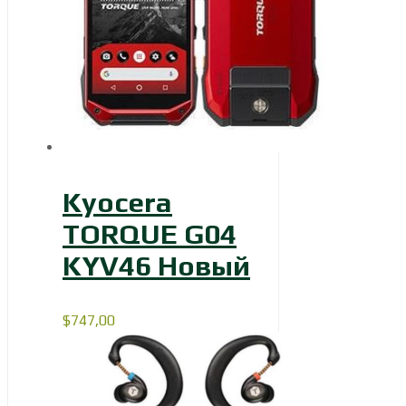
Kyocera
TORQUE G04
KYV46 Новый
$
747,00