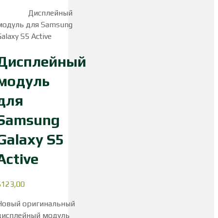
для смартфонов
Samsung
Дисплейный
модуль для Samsung
Galaxy S5 Active
Дисплейный
модуль
для
Samsung
Galaxy S5
Active
$
123,00
Новый оригинальный
дисплейный модуль