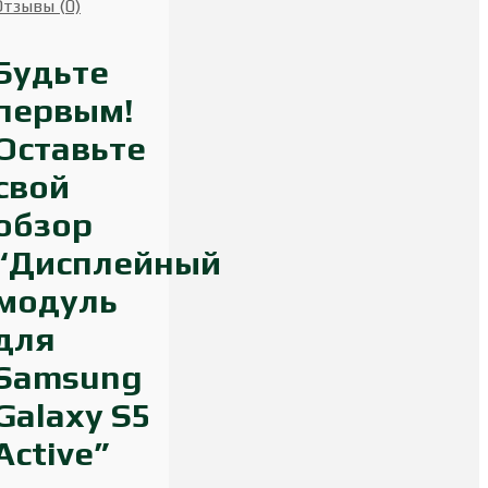
Отзывы (0)
Будьте
первым!
Оставьте
свой
обзор
“Дисплейный
модуль
для
Samsung
Galaxy S5
Active”