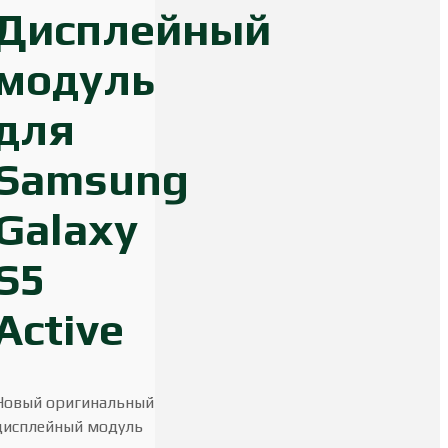
Дисплейный
модуль
для
Samsung
Galaxy
S5
Active
Новый оригинальный
дисплейный модуль