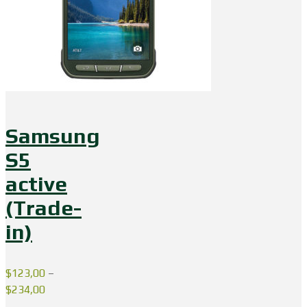
Samsung
S5
active
(Trade-
in)
$
123,00
–
$
234,00