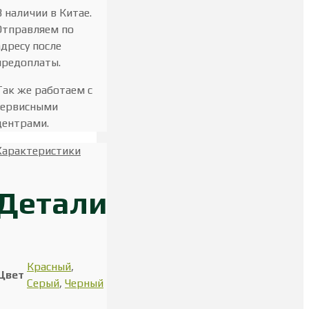
В наличии в Китае.
Отправляем по
адресу после
предоплаты.
Так же работаем с
сервисными
центрами.
Характеристики
Детали
Красный
,
Цвет
Серый
,
Черный