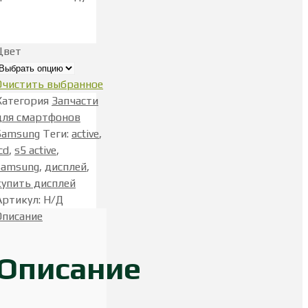
Цвет
Очистить выбранное
Категория
Запчасти
для смартфонов
Samsung
Теги
:
active
,
cd
,
s5 active
,
samsung
,
дисплей
,
купить дисплей
Артикул
:
Н/Д
Описание
Описание