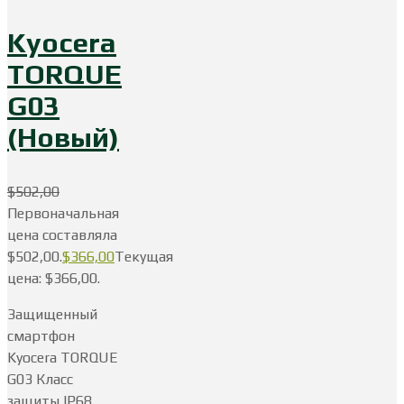
Kyocera
TORQUE
G03
(Новый)
$
502,00
Первоначальная
цена составляла
$502,00.
$
366,00
Текущая
цена: $366,00.
Защищенный
смартфон
Kyocera TORQUE
G03 Класс
защиты IP68