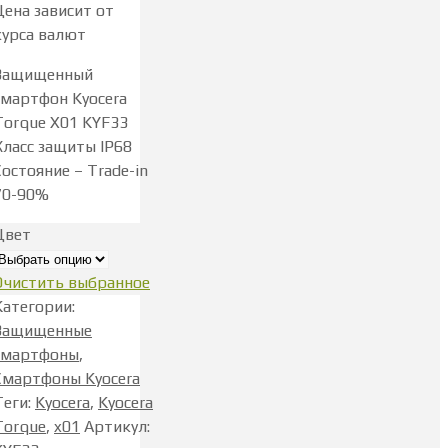
Цена зависит от
курса валют
Защищенный
смартфон Kyocera
Torque X01 KYF33
Класс защиты IP68
Состояние – Trade-in
70-90%
Цвет
Очистить выбранное
Kатегории
:
Защищенные
смартфоны
,
Смартфоны Kyocera
Теги
:
Kyocera
,
Kyocera
Torque
,
x01
Артикул
: