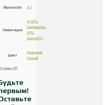
Bluetooth
4.1
A-GPS
,
Geotagging
,
Навигация
GPS
,
QuickGPS
Красный
,
Цвет
Серый
Отзывы (0)
Будьте
первым!
Оставьте