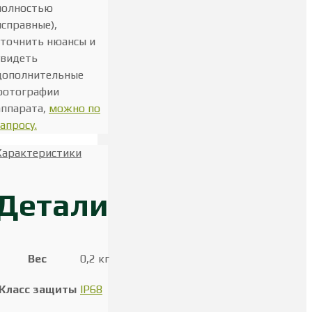
полностью
исправные),
уточнить нюансы и
увидеть
дополнительные
фотографии
аппарата,
можно по
запросу.
Характеристики
Детали
Вес
0,2 кг
Класс защиты
IP68