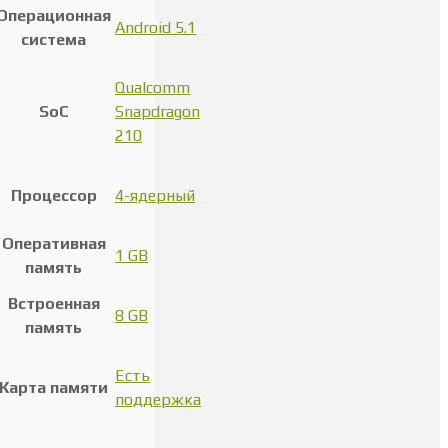
Операционная
Android 5.1
система
Qualcomm
SoC
Snapdragon
210
Процессор
4-ядерный
Оперативная
1 GB
память
Встроенная
8 GB
память
Есть
Карта памяти
поддержка