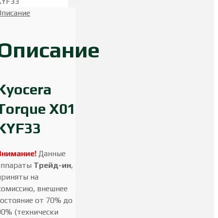
KYF33
Описание
Описание
Kyocera
Torque X01
KYF33
Внимание!
Данные
аппараты
Трейд-ин
,
приняты на
комиссию, внешнее
состояние от 70% до
90% (технически