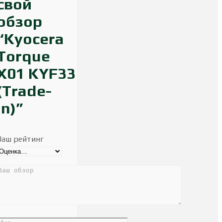
свой
обзор
“Kyocera
Torque
X01 KYF33
(Trade-
in)”
Ваш рейтинг