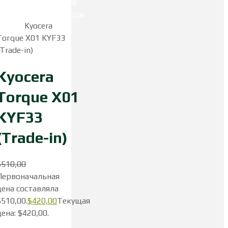
Главная
Защищенные
смартфоны
Смартфоны
Kyocera
Kyocera
Torque X01 KYF33
(Trade-in)
Kyocera
Torque X01
KYF33
(Trade-in)
$
510,00
Первоначальная
цена составляла
$510,00.
$
420,00
Текущая
цена: $420,00.