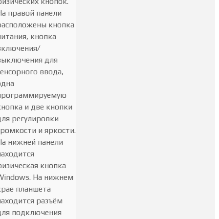
физических кнопок.
На правой панели
расположены кнопка
питания, кнопка
включения/
выключения для
сенсорного ввода,
одна
программируемую
кнопка и две кнопки
для регулировки
громкости и яркости.
На нижней панели
находится
физическая кнопка
Windows. На нижнем
крае планшета
находится разъём
для подключения