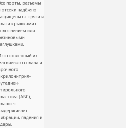
Все порты, разъемы
и отсеки надёжно
защищены от грязи и
влаги крышками с
уплотнением или
резиновыми
заглушками.
Изготовленный из
магниевого сплава и
прочного
акрилонитрил-
бутадиен-
стирольного
пластика (АБС),
планшет
выдерживает
вибрации, падения и
удары,