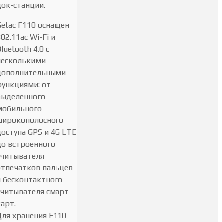
док-станции.
Getac F110 оснащен
802.11ac Wi-Fi и
Bluetooth 4.0 с
несколькими
дополнительными
функциями: от
выделенного
мобильного
широкополосного
доступа GPS и 4G LTE
до встроенного
считывателя
отпечатков пальцев
и бесконтактного
считывателя смарт-
карт.
Для хранения F110