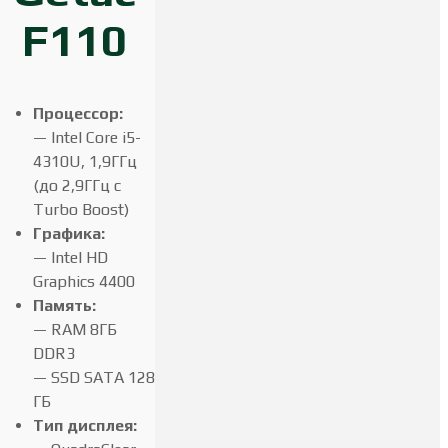
F110
Процессор:
— Intel Core i5-
4310U, 1,9ГГц
(до 2,9ГГц с
Turbo Boost)
Графика:
— Intel HD
Graphics 4400
Память:
— RAM 8ГБ
DDR3
— SSD SATA 128
ГБ
Тип дисплея: