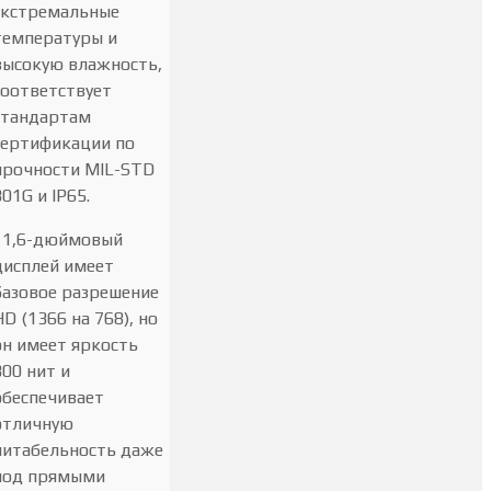
экстремальные
температуры и
высокую влажность,
соответствует
стандартам
сертификации по
прочности MIL-STD
801G и IP65.
11,6-дюймовый
дисплей имеет
базовое разрешение
HD (1366 на 768), но
он имеет яркость
800 нит и
обеспечивает
отличную
читабельность даже
под прямыми