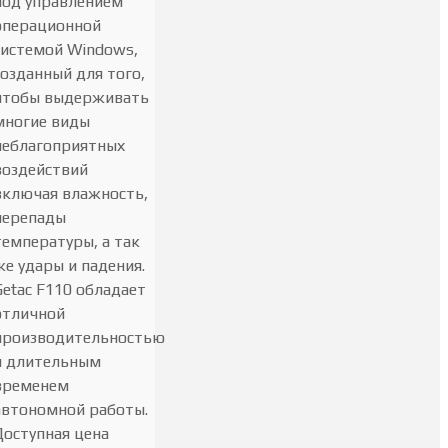
под управлением
операционной
системой Windows,
созданный для того,
чтобы выдерживать
многие виды
неблагоприятных
воздействий
включая влажность,
перепады
температуры, а так
же удары и падения.
Getac F110 обладает
отличной
производительностью
и длительным
временем
автономной работы.
Доступная цена