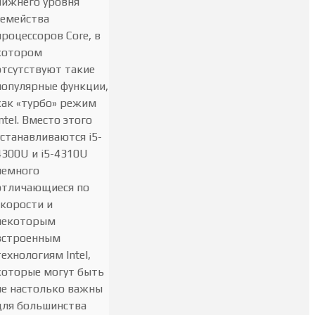
нижнего уровня
семейства
процессоров Core, в
котором
отсутствуют такие
популярные функции,
как «турбо» режим
Intel. Вместо этого
устанавливаются i5-
4300U и i5-4310U
немного
отличающиеся по
скорости и
некоторым
встроенным
технологиям Intel,
которые могут быть
не настолько важны
для большинства