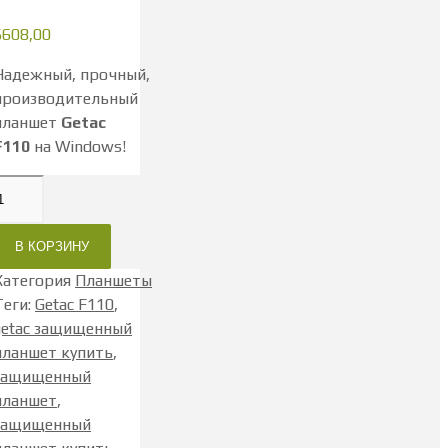
$
608,00
Надежный, прочный,
производительный
планшет
Getac
F110
на Windows!
В КОРЗИНУ
Категория
Планшеты
Теги
:
Getac F110
,
getac защищенный
планшет купить
,
защищенный
планшет
,
защищенный