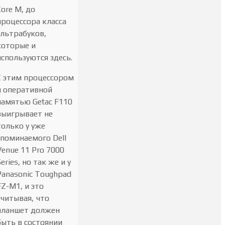
Core M, до
процессора класса
ультрабуков,
которые и
используются здесь.
С этим процессором
и оперативной
памятью Getac F110
выигрывает не
только у уже
упоминаемого Dell
Venue 11 Pro 7000
Series, но так же и у
Panasonic Toughpad
FZ-M1, и это
учитывая, что
планшет должен
быть в состоянии