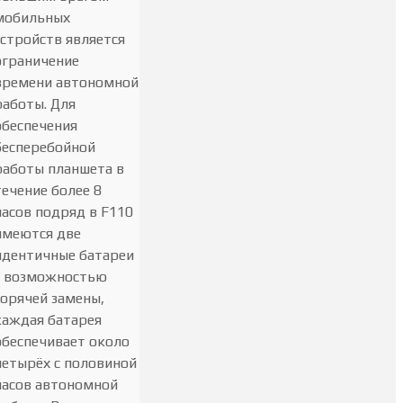
мобильных
устройств является
ограничение
времени автономной
работы. Для
обеспечения
бесперебойной
работы планшета в
течение более 8
часов подряд в F110
имеются две
идентичные батареи
с возможностью
горячей замены,
каждая батарея
обеспечивает около
четырёх с половиной
часов автономной