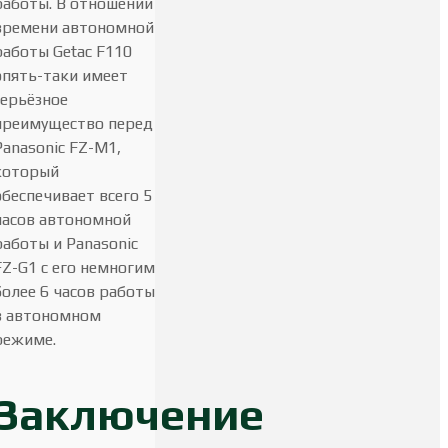
работы. В отношении
времени автономной
работы Getac F110
опять-таки имеет
серьёзное
преимущество перед
Panasonic FZ-M1,
который
обеспечивает всего 5
часов автономной
работы и Panasonic
FZ-G1 с его немногим
более 6 часов работы
в автономном
режиме.
Заключение