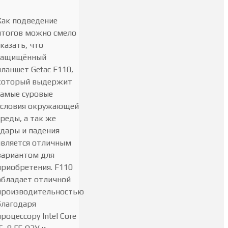
Как подведение
итогов можно смело
сказать, что
защищённый
планшет Getac F110,
который выдержит
самые суровые
условия окружающей
среды, а так же
удары и падения
является отличным
вариантом для
приобретения. F110
обладает отличной
производительностью
благодаря
процессору Intel Core