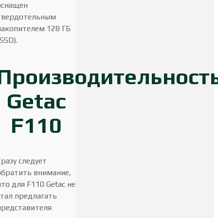
оснащен
твердотельным
накопителем 128 ГБ
(SSD).
Производительност
Getac
F110
Сразу следует
обратить внимание,
что для F110 Getac не
стал предлагать
представителя