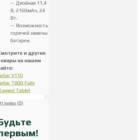
— Двойная 11,4
В, 2160мАч, 24
Вт.
— Возможность
горячей замены
батареи.
Смотрите и другие
товары на нашем
сайте:
Getac V110
Getac T800 Fully
Rugged Tablet
Отзывы (0)
Будьте
первым!