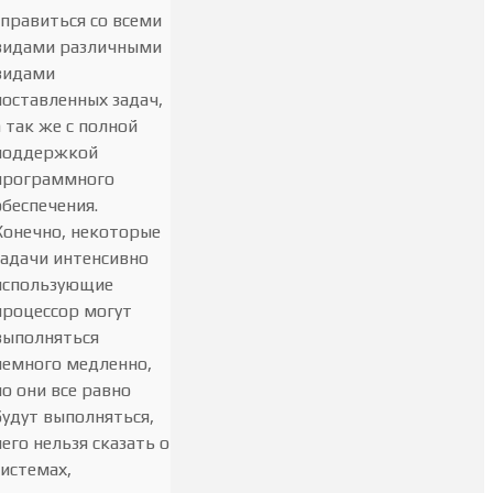
справиться со всеми
видами различными
видами
поставленных задач,
а так же с полной
поддержкой
программного
обеспечения.
Конечно, некоторые
задачи интенсивно
использующие
процессор могут
выполняться
немного медленно,
но они все равно
будут выполняться,
чего нельзя сказать о
системах,