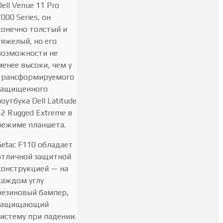
Dell Venue 11 Pro
7000 Series, он
конечно толстый и
тяжелый, но его
возможности не
менее высоки, чем у
трансформируемого
защищенного
ноутбука Dell Latitude
12 Rugged Extreme в
режиме планшета.
Getac F110 обладает
отличной защитной
конструкцией — на
каждом углу
резиновый бампер,
защищающий
систему при падении.