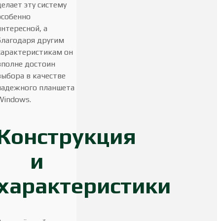
делает эту систему
особенно
интересной, а
благодаря другим
характеристикам он
вполне достоин
выбора в качестве
надежного планшета
Windows.
Конструкция
и
характеристики