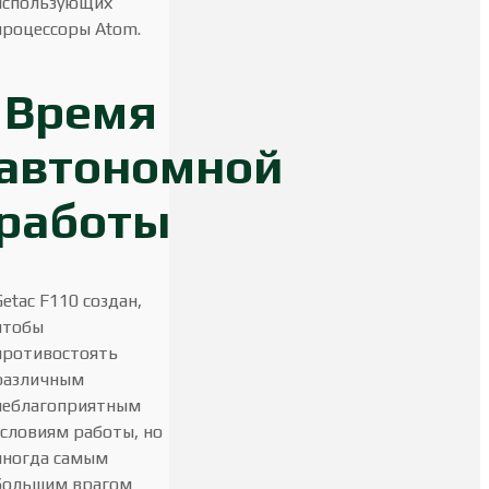
использующих
процессоры Atom.
Время
автономной
работы
Getac F110 создан,
чтобы
противостоять
различным
неблагоприятным
условиям работы, но
иногда самым
большим врагом