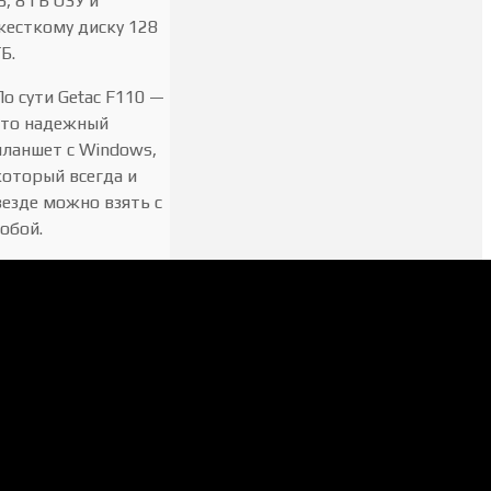
5, 8 ГБ ОЗУ и
жесткому диску 128
Б.
По сути Getac F110 —
это надежный
планшет с Windows,
который всегда и
везде можно взять с
собой.