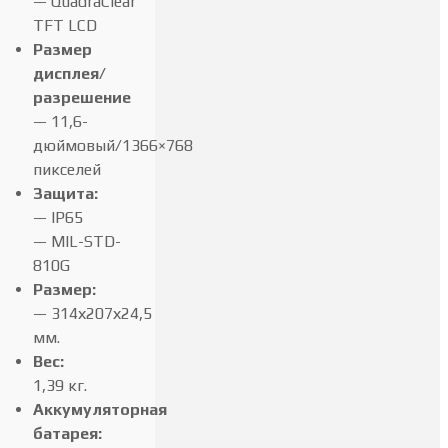
— QuadraClear
TFT LCD
Размер
дисплея/
разрешение
— 11,6-
дюймовый/1366×768
пикселей
Защита:
— IP65
— MIL-STD-
810G
Размер:
— 314х207х24,5
мм.
Вес:
1,39 кг.
Аккумуляторная
батарея: