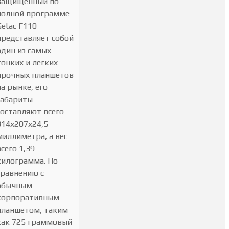
Защищённый по
полной программе
Getac F110
представляет собой
один из самых
тонких и легких
прочных планшетов
на рынке, его
габариты
составляют всего
314х207х24,5
миллиметра, а вес
всего 1,39
килограмма. По
сравнению с
обычным
корпоративным
планшетом, таким
как 725 граммовый