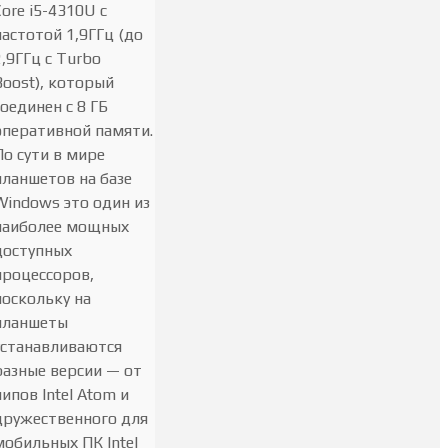
Core i5-4310U с
частотой 1,9ГГц (до
2,9ГГц с Turbo
Boost), который
соединен с 8 ГБ
оперативной памяти.
По сути в мире
планшетов на базе
Windows это один из
наиболее мощных
доступных
процессоров,
поскольку на
планшеты
устанавливаются
разные версии — от
чипов Intel Atom и
дружественного для
мобильных ПК Intel