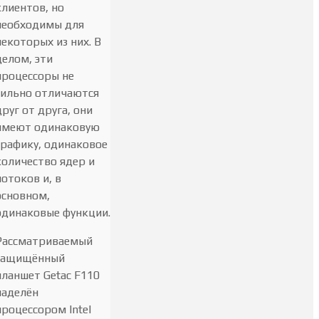
клиентов, но
необходимы для
некоторых из них. В
целом, эти
процессоры не
сильно отличаются
друг от друга, они
имеют одинаковую
графику, одинаковое
количество ядер и
потоков и, в
основном,
одинаковые функции.
Рассматриваемый
защищённый
планшет Getac F110
наделён
процессором Intel