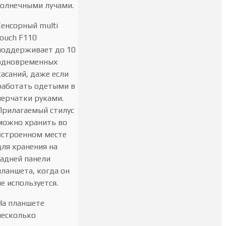
солнечными лучами.
Сенсорный multi
touch F110
поддерживает до 10
одновременных
касаний, даже если
работать одетыми в
перчатки руками.
Прилагаемый стилус
можно хранить во
встроенном месте
для хранения на
задней панели
планшета, когда он
не используется.
На планшете
несколько