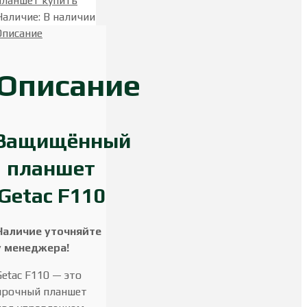
планшет купить
Наличие
:
В наличии
Описание
Описание
Защищённый
планшет
Getac F110
Наличие уточняйте
у менеджера!
Getac F110 — это
прочный планшет