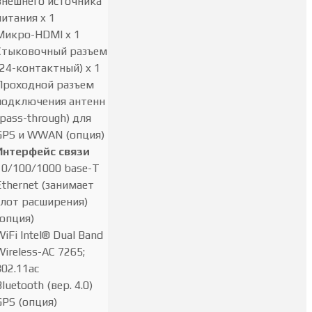
внешнего источника
питания x 1
Микро-HDMI x 1
Стыковочный разъем
(24-контактный) x 1
Проходной разъем
подключения антенн
(pass-through) для
GPS и WWAN (опция)
Интерфейс связи
10/100/1000 base-T
Ethernet (занимает
слот расширения)
(опция)
WiFi Intel® Dual Band
Wireless-AC 7265;
802.11ac
luetooth (вер. 4.0)
GPS (опция)