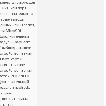
сканер штрих-кодов
1D/2D или порт
последовательного
ввода-вывода
данных или Ethernet,
или MicroSDi
Дополнительный
модуль SnapBack:
Комбинированное
устройство чтения
смарт-карт и
бесконтактное
устройство чтения
меток RFID/NFCii
Дополнительный
модуль SnapBack:
вторая
дополнительная
батареяii