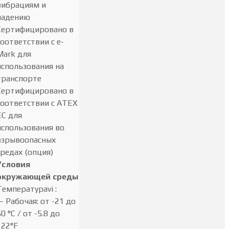
вибрациям и
падению
Сертифицировано в
соответствии с e-
Mark для
использования на
транспорте
Сертифицировано в
соответствии с ATEX
EC для
использования во
взрывоопасных
средах (опция)
Условия
окружающей среды
Температураvi :
— Рабочая: от -21 до
0 °C / от -5.8 до
122°F