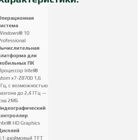
Операционная
система
Windows® 10
Professional
Вычислительная
платформа для
мобильных ПК
Процессор Intel®
Atom x7-Z8700 1,6
ГГц, с возможностью
разгона до 2,4 ГГц —
кэш 2МБ
Видеографический
контроллер
Intel® HD Graphics
Дисплей
8,1-дюймовый TFT