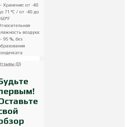
— Хранение: от -40
до 71 °C / от -40 до
160°F
Относительная
влажность воздуха:
— 95 %, без
образования
конденсата
Отзывы (0)
Будьте
первым!
Оставьте
свой
обзор