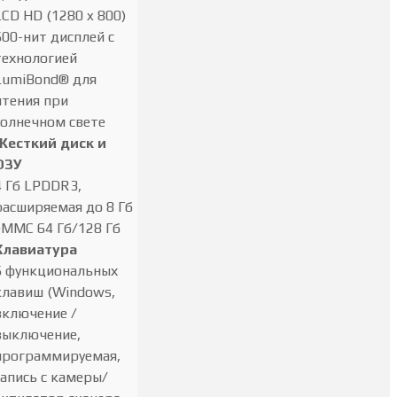
LCD HD (1280 x 800)
600-нит дисплей с
технологией
LumiBond® для
чтения при
солнечном свете
Жесткий диск и
ОЗУ
4 Гб LPDDR3,
расширяемая до 8 Гб
eMMC 64 Гб/128 Гб
Клавиатура
6 функциональных
клавиш (Windows,
включение /
выключение,
программируемая,
запись с камеры/