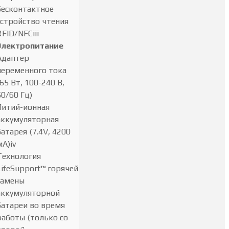
бесконтактное
устройство чтения
RFID/NFCiii
Электропитание
Адаптер
переменного тока
(65 Вт, 100-240 В,
50/60 Гц)
Литий-ионная
аккумуляторная
батарея (7.4V, 4200
мА)iv
Технология
LifeSupport™ горячей
замены
аккумуляторной
батареи во время
работы (только со