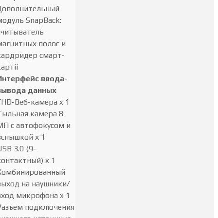
Дополнительный
модуль SnapBack:
считыватель
магнитных полос и
кардридер смарт-
картii
Интерфейс ввода-
вывода данных
FHD-Веб-камера x 1
Тыльная камера 8
МП с автофокусом и
вспышкой х 1
USB 3.0 (9-
контактный) x 1
Комбинированный
выход на наушники/
вход микрофона x 1
Разъем подключения