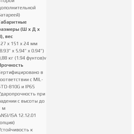
второй
дополнительной
батареей)
Габаритные
размеры (Ш x Д x
В), вес
227 x 151 x 24 мм
8.93″ x 5.94″ x 0.94″)
0,88 кг (1.94 фунтов)v
Прочность
Сертифицировано в
соответствии с MIL-
STD-810G и IP65
Ударопрочность при
падении с высоты до
2 м
ANSI/ISA 12.12.01
(опция)
Устойчивость к