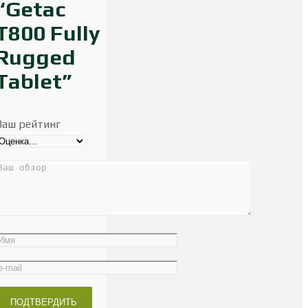
“Getac
T800 Fully
Rugged
Tablet”
Ваш рейтинг