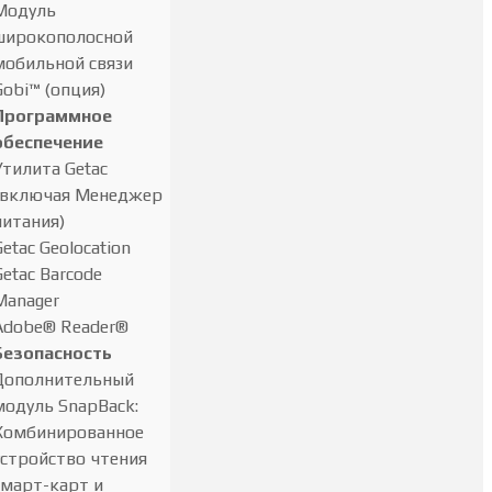
Модуль
широкополосной
мобильной связи
Gobi™ (опция)
Программное
обеспечение
Утилита Getac
(включая Менеджер
питания)
Getac Geolocation
Getac Barcode
Manager
Adobe® Reader®
Безопасность
Дополнительный
модуль SnapBack:
Комбинированное
устройство чтения
смарт-карт и