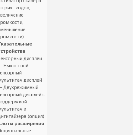
активатор сканера
штрих- кодов,
увеличение
громкости,
уменьшение
громкости)
Указательные
устройства
Сенсорный дисплей
— Емкостной
сенсорный
мультитач дисплей
— Двухрежимный
сенсорный дисплей с
поддержкой
мультитач и
дигитайзера (опция)
Слоты расширения
Опциональные