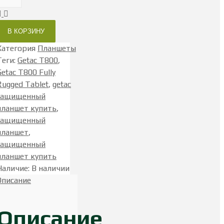
В КОРЗИНУ
Категория
Планшеты
Теги
:
Getac T800
,
Getac T800 Fully
Rugged Tablet
,
getac
защищенный
планшет купить
,
защищенный
планшет
,
защищенный
планшет купить
Наличие
:
В наличии
Описание
Описание