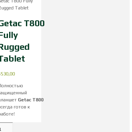
Getac T800 Fully
Rugged Tablet
Getac T800
Fully
Rugged
Tablet
$
530,00
Полностью
защищенный
планшет
Getac
T
800
всегда готов к
работе!